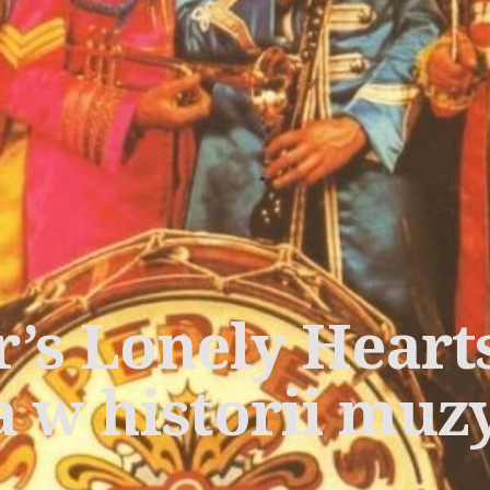
r’s Lonely Heart
a w historii muz