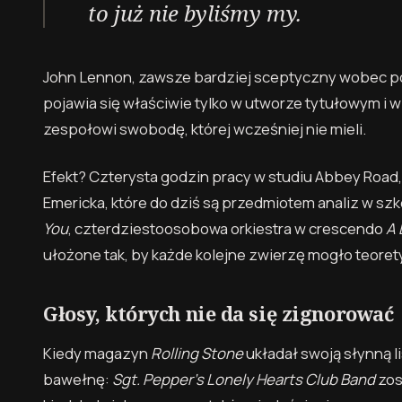
to już nie byliśmy my.
John Lennon, zawsze bardziej sceptyczny wobec pom
pojawia się właściwie tylko w utworze tytułowym i w 
zespołowi swobodę, której wcześniej nie mieli.
Efekt? Czterysta godzin pracy w studiu Abbey Road, 
Emericka, które do dziś są przedmiotem analiz w szk
You
, czterdziestoosobowa orkiestra w crescendo
A 
ułożone tak, by każde kolejne zwierzę mogło teoret
Głosy, których nie da się zignorować
Kiedy magazyn
Rolling Stone
układał swoją słynną l
bawełnę:
Sgt. Pepper’s Lonely Hearts Club Band
zos