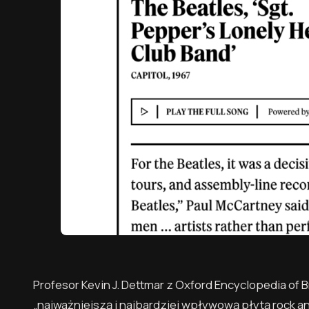
Profesor Kevin J. Dettmar z Oxford Encyclopedia of Br
„najważniejszą i najbardziej wpływową płytą rock an