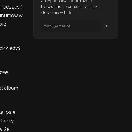
Cotygodniowe reportaże o
znaczący”.
tłoczeniach, sprzęcie i kulturze
słuchania w hi-fi.
 albumów w
się
cił kiedyś
mile
.
est album
alipsie
 Leary
a
, że