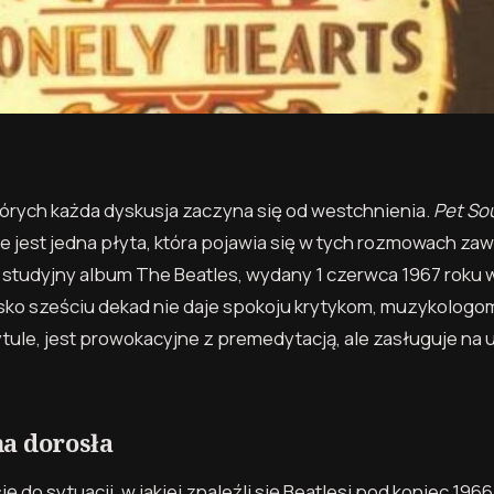
y których każda dyskusja zaczyna się od westchnienia.
Pet So
Ale jest jedna płyta, która pojawia się w tych rozmowach za
 studyjny album The Beatles, wydany 1 czerwca 1967 roku w
lisko sześciu dekad nie daje spokoju krytykom, muzykologom
ytule, jest prowokacyjne z premedytacją, ale zasługuje na
a dorosła
ię do sytuacji, w jakiej znaleźli się Beatlesi pod koniec 1966