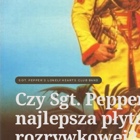
SGT. PEPPER’S LONELY HEARTS CLUB BAND
Czy Sgt. Peppe
najlepsza płyt
rozrywkowej?