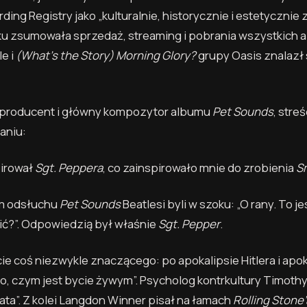
ing Registry jako „kulturalnie, historycznie i estetycznie 
roku zsumowała sprzedaż, streaming i pobrania wszystkich
e i
(What’s the Story) Morning Glory?
grupy Oasis znalazł 
z producent i główny kompozytor albumu
Pet Sounds
, streś
aniu:
pirował
Sgt. Peppera
, co zainspirowało mnie do zrobienia
S
ym odsłuchu
Pet Sounds
Beatlesi byli w szoku: „O rany. To j
ić?”. Odpowiedzią był właśnie
Sgt. Pepper
.
e coś niezwykle znaczącego: po apokalipsie Hitlera i apok
o, czym jest bycie żywym”. Psycholog kontrkultury Timothy
a”. Z kolei Langdon Winner pisał na łamach
Rolling Stone’