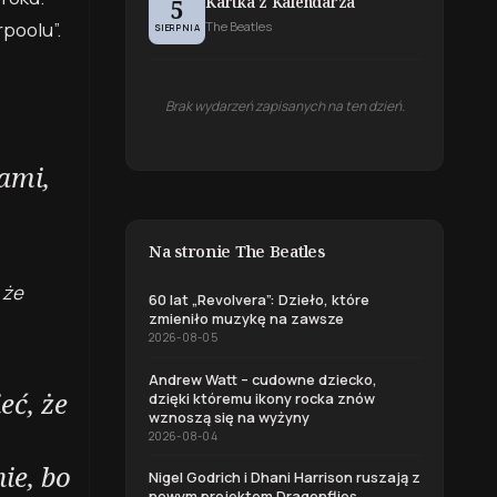
Kartka z Kalendarza
5
poolu”.
The Beatles
SIERPNIA
Brak wydarzeń zapisanych na ten dzień.
ami,
Na stronie The Beatles
 że
60 lat „Revolvera”: Dzieło, które
zmieniło muzykę na zawsze
2026-08-05
Andrew Watt – cudowne dziecko,
eć, że
dzięki któremu ikony rocka znów
wznoszą się na wyżyny
2026-08-04
ie, bo
Nigel Godrich i Dhani Harrison ruszają z
nowym projektem Dragonflies