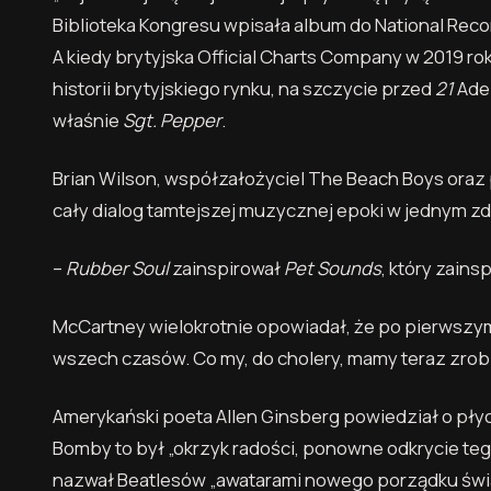
Biblioteka Kongresu wpisała album do National Record
A kiedy brytyjska Official Charts Company w 2019 
historii brytyjskiego rynku, na szczycie przed
21
Adel
właśnie
Sgt. Pepper
.
Brian Wilson, współzałożyciel The Beach Boys ora
cały dialog tamtejszej muzycznej epoki w jednym zd
–
Rubber Soul
zainspirował
Pet Sounds
, który zains
McCartney wielokrotnie opowiadał, że po pierwsz
wszech czasów. Co my, do cholery, mamy teraz zrob
Amerykański poeta Allen Ginsberg powiedział o płyci
Bomby to był „okrzyk radości, ponowne odkrycie teg
nazwał Beatlesów „awatarami nowego porządku świat