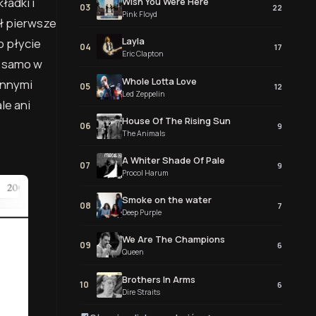
ładki i
Wish You Were Here
03
22
Pink Floyd
ł pierwsze
Layla
o płycie
04
17
Eric Clapton
i samo w
Whole Lotta Love
innymi
05
12
Led Zeppelin
le ani
House Of The Rising Sun
06
9
The Animals
A Whiter Shade Of Pale
07
9
Procol Harum
Smoke on the water
08
7
Deep Purple
We Are The Champions
09
6
Queen
Brothers In Arms
10
6
Dire Straits