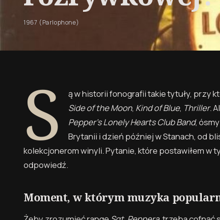
1967 (Parlophone)
S
ą w historii fonografii takie tytuły, prz
Side of the Moon
,
Kind of Blue
,
Thriller
. 
Pepper’s Lonely Hearts Club Band
, ósmy
Brytanii i dzień później w Stanach, od b
kolekcjonerom winyli. Pytanie, które postawiłem w t
odpowiedź.
Moment, w którym muzyka popularn
Żeby zrozumieć rangę
Sgt. Peppera
, trzeba cofnąć s