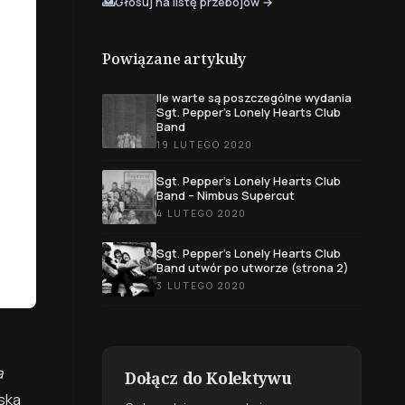
Głosuj na listę przebojów →
Powiązane artykuły
Ile warte są poszczególne wydania
Sgt. Pepper’s Lonely Hearts Club
Band
19 LUTEGO 2020
Sgt. Pepper’s Lonely Hearts Club
Band – Nimbus Supercut
4 LUTEGO 2020
Sgt. Pepper’s Lonely Hearts Club
Band utwór po utworze (strona 2)
3 LUTEGO 2020
a
Dołącz do Kolektywu
ska