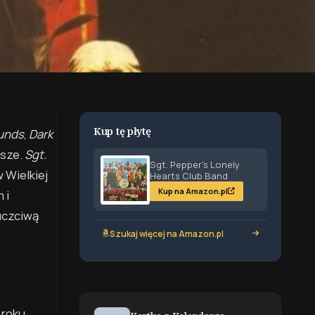
Kup tę płytę
unds
,
Dark
wsze.
Sgt.
Sgt. Pepper's Lonely
 Wielkiej
Hearts Club Band
Kup na Amazon.pl
 i
 uczciwą
Szukaj więcej na Amazon.pl
 roku.