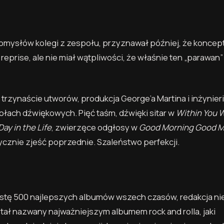
ysłów kolegi z zespołu, przyznawał później, że koncept
reprise, ale nie miał wątpliwości, że właśnie ten „parawan”
trzynaście utworów, produkcja George’a Martina i inżynier
ołach dźwiękowych. Pięć taśm, dźwięki sitar w
Within You 
Day in the Life
, zwierzęce odgłosy w
Good Morning Good M
ycznie zjeść poprzednie. Szaleństwo perfekcji.
istę 500 najlepszych albumów wszech czasów, redakcja nie
tał nazwany najważniejszym albumem rock and rolla, jaki