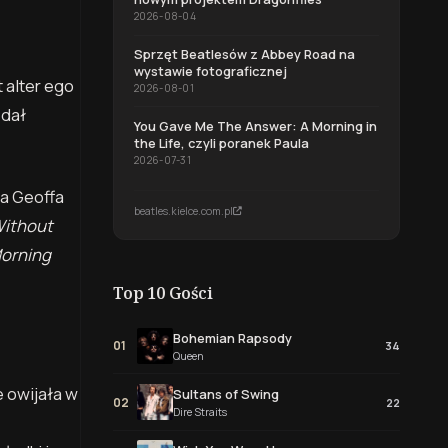
2026-08-04
Sprzęt Beatlesów z Abbey Road na
wystawie fotograficznej
 alter ego
2026-08-01
 dał
You Gave Me The Answer: A Morning in
the Life, czyli poranek Paula
2026-07-31
ia Geoffa
beatles.kielce.com.pl
Without
orning
Top 10 Gości
Bohemian Rapsody
01
34
Queen
 owijała w
Sultans of Swing
02
22
Dire Straits