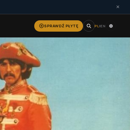
×
SPRAWDŹ PŁYTĘ
PL
|
EN