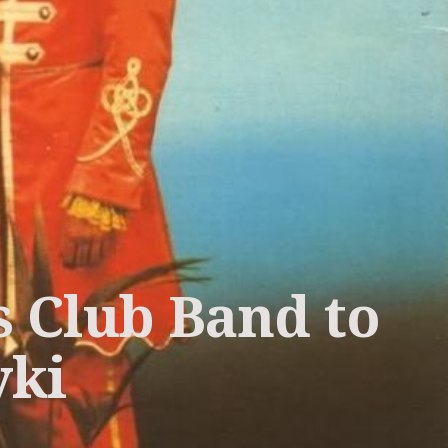
s Club Band to
yki