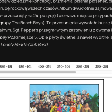
dą w dziedzinie koncepcji, brzmienia, pisania piosenek, ok
ą grupę rockową wszech czasów. Album dwukrotnie zajmowa
stał przesunięty na 24. pozycję (pierwsze miejsce przypadł
grupy The Beach Boys). To przesunięcie wywołało burzę 
lnym. Sgt. Pepper’s przegrał w tym zestawieniu z dwoma 
bey Road
miejsce 5. Obie płyty świetne, a nawet wybitne, a
 Lonely Hearts Club Band
.