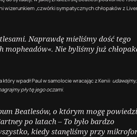
eni wizerunkiem „czwórki sympatycznych chłopaków z Liver
tlesami. Naprawdę mieliśmy dość tego
ch mopheadów«. Nie byliśmy już chłopak
 który wpadł Paul w samolocie wracając z Kenii:
udawajmy,
nagrajmy płytę jego oczami
.
lbum Beatlesów, o którym mogę powiedzi
artney po latach – To było bardzo
zystko, kiedy stanęliśmy przy mikrofon