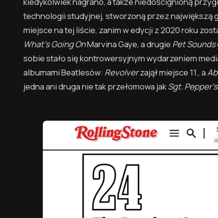
kiedykolwiek nagrano, a także niedoścignioną przygo
technologii studyjnej, stworzoną przez największ
miejsce na tej liście, zanim w edycji z 2020 roku zo
What’s Going On
Marvina Gaye, a drugie
Pet Sounds
sobie stało się kontrowersyjnym wydarzeniem media
albumami Beatlesów:
Revolver
zajął miejsce 11., a
Ab
jedna ani druga nie tak przełomowa jak
Sgt. Pepper’s