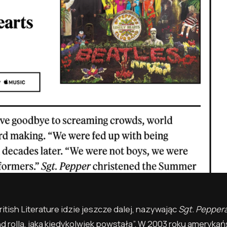
itish Literature idzie jeszcze dalej, nazywając
Sgt. Pepper
d rolla, jaka kiedykolwiek powstała”. W 2003 roku amerykań