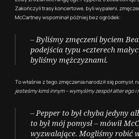
Zakończyli trasy koncertowe, byli wypaleni, zmęcz
McCartney wspominał później bez ogródek:
– Byliśmy zmęczeni byciem Bea
podejścia typu »czterech mały
byliśmy mężczyznami.
To właśnie z tego zmęczenia narodził się pomysł, na
jesteśmy kimś innym – wymyślmy zespół alter ego i 
–
Pepper
to był chyba jedyny a
to był mój pomysł – mówił McC
wyzwalające. Mogliśmy robić ws