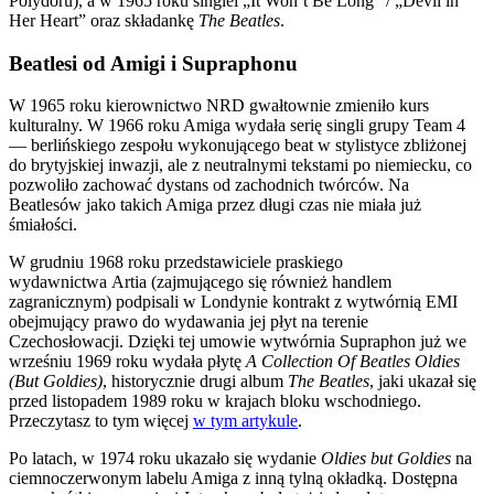
Polydoru), a w 1965 roku singiel „It Won’t Be Long” / „Devil in
Her Heart” oraz składankę
The Beatles
.
Beatlesi od Amigi i Supraphonu
W 1965 roku kierownictwo NRD gwałtownie zmieniło kurs
kulturalny. W 1966 roku Amiga wydała serię singli grupy Team 4
— berlińskiego zespołu wykonującego beat w stylistyce zbliżonej
do brytyjskiej inwazji, ale z neutralnymi tekstami po niemiecku, co
pozwoliło zachować dystans od zachodnich twórców. Na
Beatlesów jako takich Amiga przez długi czas nie miała już
śmiałości.
W grudniu 1968 roku przedstawiciele praskiego
wydawnictwa Artia (zajmującego się również handlem
zagranicznym) podpisali w Londynie kontrakt z wytwórnią EMI
obejmujący prawo do wydawania jej płyt na terenie
Czechosłowacji. Dzięki tej umowie wytwórnia Supraphon już we
wrześniu 1969 roku wydała płytę
A Collection Of Beatles Oldies
(But Goldies)
, historycznie drugi album
The Beatles
, jaki ukazał się
przed listopadem 1989 roku w krajach bloku wschodniego.
Przeczytasz to tym więcej
w tym artykule
.
Po latach, w 1974 roku ukazało się wydanie
Oldies but Goldies
na
ciemnoczerwonym labelu Amiga z inną tylną okładką. Dostępna