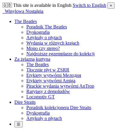
🇬🇧
This site is available in English
Switch to English
×
Winylowa Nostalgia
The Beatles
Poradnik The Beatles
Dyskografia
Artykuły o płytach
Wydania w różnych krajach
Mono czy stereo?
Najdroższe egzemplarze do kolekcji
Za żelazną kurtyną
The Beatles
Tłocznie płyt w ZSRR
Etykiety wytwórni Мелодия
Etykiety wytwórni Amiga
Pirackie wydania wytwórni AnTrop
Rarytasy z demoludów
Locomotiv GT
Dire Straits
Poradnik kolekcjonera Dire Straits
Dyskografia
Artykuły o płytach
☰