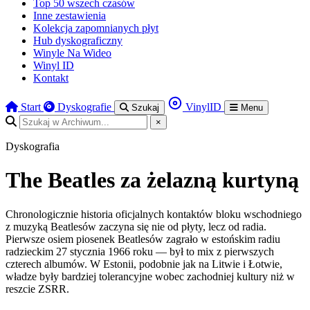
Top 50 wszech czasów
Inne zestawienia
Kolekcja zapomnianych płyt
Hub dyskograficzny
Winyle Na Wideo
Winyl ID
Kontakt
Start
Dyskografie
VinylID
Szukaj
Menu
×
Dyskografia
The Beatles za żelazną kurtyną
Chronologicznie historia oficjalnych kontaktów bloku wschodniego
z muzyką Beatlesów zaczyna się nie od płyty, lecz od radia.
Pierwsze osiem piosenek Beatlesów zagrało w estońskim radiu
radzieckim 27 stycznia 1966 roku — był to mix z pierwszych
czterech albumów. W Estonii, podobnie jak na Litwie i Łotwie,
władze były bardziej tolerancyjne wobec zachodniej kultury niż w
reszcie ZSRR.