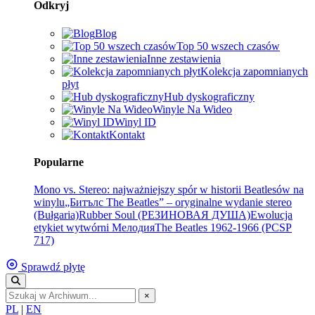
Odkryj
Blog
Top 50 wszech czasów
Inne zestawienia
Kolekcja zapomnianych
płyt
Hub dyskograficzny
Winyle Na Wideo
Winyl ID
Kontakt
Popularne
Mono vs. Stereo: najważniejszy spór w historii Beatlesów na
winylu
„Битълс The Beatles” – oryginalne wydanie stereo
(Bułgaria)
Rubber Soul (РЕЗИНОВАЯ ДУША)
Ewolucja
etykiet wytwórni Мелодия
The Beatles 1962-1966 (PCSP
717)
Sprawdź płytę
×
PL
|
EN