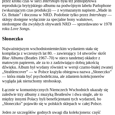
przez krótki czas w sieci
Intershops
była też jednopłytowa
reprodukcja brytyjskiego albumu na podwójnym labelu Parlophone
(wskazującym czas produkcji) — z wymazanym napisem „Made in
Gt. Britain” i tłoczona w NRD. Podobnie tylko przez
Intershopy
—
sklepy dostępne wyłącznie za specjalne bony walutowe,
niedostępne dla zwykłych obywateli NRD — sprzedawano w 1978
roku
Love Songs
.
Słoneczko
Najważniejszym wschodnioniemieckim wydaniem stała się
kompilacja z wczesnych lat 80. – zawierający 14 utworów skrót
Blue Albumu
(Beatles 1967–70) w nieco tandetnej okładce z
matowym papierem, ale za to z zadziwiająco dobrą jakością
dźwięku. Album był wydany również w wersji czarno-białej zwanej
„Strahlencover” — w Polsce krążyła obiegowa nazwa „Słoneczko”
— która miała być psychodeliczna, ale zdaniem kolekcjonerów
wygląda jak nieruchomy stroboskop.
Łącznie w komunistycznych Niemczech Wschodnich ukazały się
zaledwie trzy albumy z muzyką Beatlesów i dwa single, ale to
między innymi Polacy byli beneficjentami tych wydarzeń, bo
„Słoneczko” pojawiło się w polskich sklepach w całej Polsce.
Jeden ze szczegółów godnych uwagi dla kolekcjonera: część