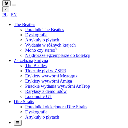
×
PL
|
EN
The Beatles
Poradnik The Beatles
Dyskografia
Artykuły o płytach
Wydania w różnych krajach
Mono czy stereo?
Najdroższe egzemplarze do kolekcji
Za żelazną kurtyną
The Beatles
Tłocznie płyt w ZSRR
Etykiety wytwórni Мелодия
Etykiety wytwórni Amiga
Pirackie wydania wytwórni AnTrop
Rarytasy z demoludów
Locomotiv GT
Dire Straits
Poradnik kolekcjonera Dire Straits
Dyskografia
Artykuły o płytach
☰