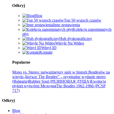
Odkryj
Blog
Top 50 wszech czasów
Inne zestawienia
Kolekcja zapomnianych
płyt
Hub dyskograficzny
Winyle Na Wideo
Winyl ID
Kontakt
Popularne
Mono vs. Stereo: najważniejszy spór w historii Beatlesów na
winylu
„Битълс The Beatles” – oryginalne wydanie stereo
(Bułgaria)
Rubber Soul (РЕЗИНОВАЯ ДУША)
Ewolucja
etykiet wytwórni Мелодия
The Beatles 1962-1966 (PCSP
717)
Odkryj
Blog