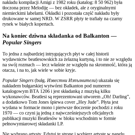
nakładu kompilacji Amigi z 1982 roku (katalog: 8 50 962) była
tłoczona przez Melodiję — bez okładek, ale z oryginalnymi
niemieckimi labelami. Okładki i pozostała część nakładu były
drukowane w samej NRD. W ZSRR płyty te trafiały na czarny
rynek w białych kopertach.
Na koniec dziwna składanka od Balkanton —
Popular Singers
To jedna z najbardziej intrygujących płyt w całej historii
wydawnictw beatlesowskich za żelazną kurtyną, i to nie ze względu
na swój rozmach — lecz właśnie ze względu na skromność, która ją
otacza, i na to, jak wiele w sobie kryje.
Popular Singers
(bułg.
Известни Изпълнители
) ukazała się
nakładem bułgarskiej wytwórni Balkanton pod numerem
katalogowym BTA 1206 i jest składanką z muzyką kilku
wykonawców. Beatlesi są reprezentowani utworem „Oh! Darling”,
a dodatkowo Tom Jones śpiewa cover „Hey Jude”. Płyta jest
wydana w formacie mono i pierwsze tłoczenie pochodzi z roku
1970 — co czyni ją jedną z najwcześniejszych oficjalnych
publikacji muzyki Beatlesów w bloku wschodnim w formie
pełnowymiarowej składanki LP.
Nie wybrano artysty. Edytuj tę stronę i wybierz artystę w panelu