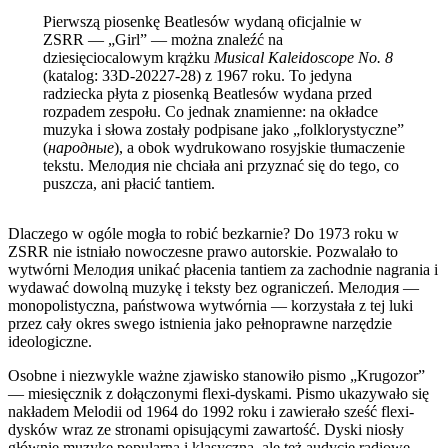
Pierwszą piosenkę Beatlesów wydaną oficjalnie w
ZSRR — „Girl” — można znaleźć na
dziesięciocalowym krążku
Musical Kaleidoscope No. 8
(katalog: 33D-20227-28) z 1967 roku. To jedyna
radziecka płyta z piosenką Beatlesów wydana przed
rozpadem zespołu. Co jednak znamienne: na okładce
muzyka i słowa zostały podpisane jako „folklorystyczne”
(
народные
), a obok wydrukowano rosyjskie tłumaczenie
tekstu. Мелодия nie chciała ani przyznać się do tego, co
puszcza, ani płacić tantiem.
Dlaczego w ogóle mogła to robić bezkarnie? Do 1973 roku w
ZSRR nie istniało nowoczesne prawo autorskie. Pozwalało to
wytwórni Мелодия unikać płacenia tantiem za zachodnie nagrania i
wydawać dowolną muzykę i teksty bez ograniczeń. Мелодия —
monopolistyczna, państwowa wytwórnia — korzystała z tej luki
przez cały okres swego istnienia jako pełnoprawne narzędzie
ideologiczne.
Osobne i niezwykle ważne zjawisko stanowiło pismo „Krugozor”
— miesięcznik z dołączonymi flexi-dyskami. Pismo ukazywało się
nakładem Melodii od 1964 do 1992 roku i zawierało sześć flexi-
dysków wraz ze stronami opisującymi zawartość. Dyski niosły
głównie muzykę popularną i klasyczną, ale też audycje radiowe,