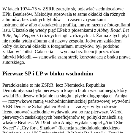
W latach 1974–75 w ZSRR zaczęły się pojawiać siedmiocalowe
EPki Beatlesów. Melodiya stosowała te same okładki dla różnych
albumów, bez żadnych tytułów — czasem z rysunkami
instrumentów albo abstrakcyjną grafiką, innym razem z fotografiami
lasu. Ukazało się wtedy pięć EPek z piosenkami z
Abbey Road
,
Let
It Be
,
Sgt. Pepper’s
i różnych singli z różnych lat. Żadna z tych płyt
nie nosiła tytułu albumu ani nazwy zespołu. Jedynym zakładem,
który drukował okładki z fotografiami muzyków, był podobno
zakład w Tbilisi. Cała seria — wydana bez licencji przez różne
fabryki Melodii — stanowiła szarą strefę korzystającą z braku prawa
autorskiego.
Pierwsze SP i LP w bloku wschodnim
Paradoksalnie to nie ZSRR, lecz Niemiecka Republika
Demokratyczna była pierwszym krajem bloku wschodniego, który
wydał Beatlesów oficjalnie na singlu i płycie długogrającej. Amiga
— rozrywkowe ramię wschodnioniemieckiej państwowej wytwórni
VEB Deutsche Schallplatten Berlin — zaczęła w tym okresie
licencjonować zachodnie wydawnictwa po raz pierwszy. Wśród
pierwszych zaskakujących beneficjentów tej polityki znaleźli się
właśnie Beatlesi. W 1964 roku Amiga wydała singiel „Ain’t She
Sweet” / „Cry for a Shadow” (licencja zachodnioniemieckiego