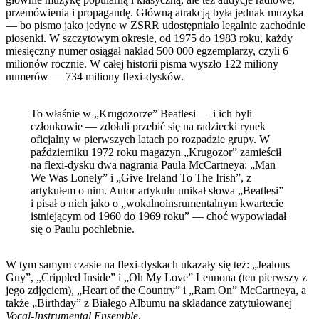
przemówienia i propagandę. Główną atrakcją była jednak muzyka
— bo pismo jako jedyne w ZSRR udostępniało legalnie zachodnie
piosenki. W szczytowym okresie, od 1975 do 1983 roku, każdy
miesięczny numer osiągał nakład 500 000 egzemplarzy, czyli 6
milionów rocznie. W całej historii pisma wyszło 122 miliony
numerów — 734 miliony flexi-dysków.
To właśnie w „Krugozorze” Beatlesi — i ich byli
członkowie — zdołali przebić się na radziecki rynek
oficjalny w pierwszych latach po rozpadzie grupy. W
październiku 1972 roku magazyn „Krugozor” zamieścił
na flexi-dysku dwa nagrania Paula McCartneya: „Man
We Was Lonely” i „Give Ireland To The Irish”, z
artykułem o nim. Autor artykułu unikał słowa „Beatlesi”
i pisał o nich jako o „wokalnoinsrumentalnym kwartecie
istniejącym od 1960 do 1969 roku” — choć wypowiadał
się o Paulu pochlebnie.
W tym samym czasie na flexi-dyskach ukazały się też: „Jealous
Guy”, „Crippled Inside” i „Oh My Love” Lennona (ten pierwszy z
jego zdjęciem), „Heart of the Country” i „Ram On” McCartneya, a
także „Birthday” z Białego Albumu na składance zatytułowanej
Vocal-Instrumental Ensemble
.