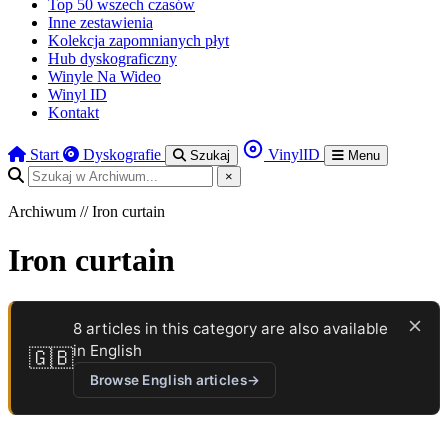
Top 50 wszech czasów
Inne zestawienia
Kolekcja zapomnianych płyt
Hub dyskograficzny
Winyle Na Wideo
Winyl ID
Kontakt
Start
Dyskografie
VinylID
Szukaj
Menu
×
Archiwum // Iron curtain
Iron curtain
8 articles in this category are also available
in English
🇬🇧
Browse English articles
→