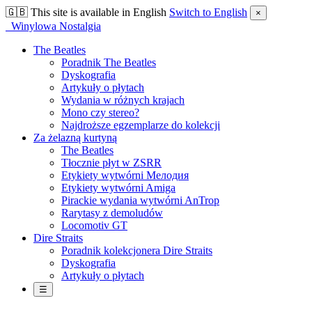
🇬🇧
This site is available in English
Switch to English
×
Winylowa Nostalgia
The Beatles
Poradnik The Beatles
Dyskografia
Artykuły o płytach
Wydania w różnych krajach
Mono czy stereo?
Najdroższe egzemplarze do kolekcji
Za żelazną kurtyną
The Beatles
Tłocznie płyt w ZSRR
Etykiety wytwórni Мелодия
Etykiety wytwórni Amiga
Pirackie wydania wytwórni AnTrop
Rarytasy z demoludów
Locomotiv GT
Dire Straits
Poradnik kolekcjonera Dire Straits
Dyskografia
Artykuły o płytach
☰