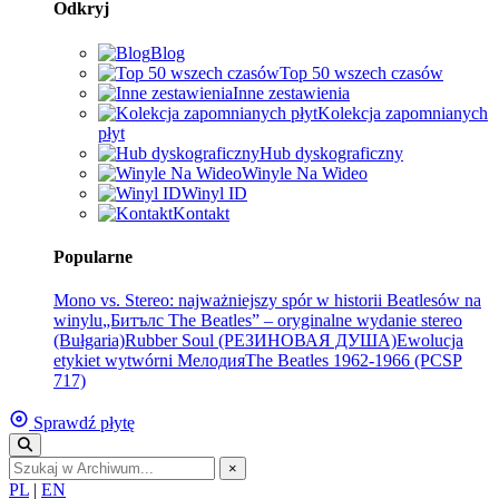
Odkryj
Blog
Top 50 wszech czasów
Inne zestawienia
Kolekcja zapomnianych
płyt
Hub dyskograficzny
Winyle Na Wideo
Winyl ID
Kontakt
Popularne
Mono vs. Stereo: najważniejszy spór w historii Beatlesów na
winylu
„Битълс The Beatles” – oryginalne wydanie stereo
(Bułgaria)
Rubber Soul (РЕЗИНОВАЯ ДУША)
Ewolucja
etykiet wytwórni Мелодия
The Beatles 1962-1966 (PCSP
717)
Sprawdź płytę
×
PL
|
EN