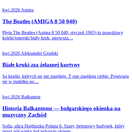
kwi 2026
Amiga
The Beatles (AMIGA 8 50 040)
Płyta The Beatles (Amiga 8 50 040, styczeń 1965) to prawdziwy
kolekcjonerski biały kruk, pierwsza…
kwi 2026
Aleksander Gradski
Białe kruki zza żelaznej kurtyny
Są krążki, których się nie znajduje. T one znajdują ciebie. Pojawiają
się w pudełku po…
kwi 2026
Bałkanton
Historia Balkantonu — bułgarskiego okienka na
muzyczny Zachód
Sofia, ulica Hajduszka Polana 6. Szary, betonowy budynek, który
przez pół wieku był jedynym oknem,…