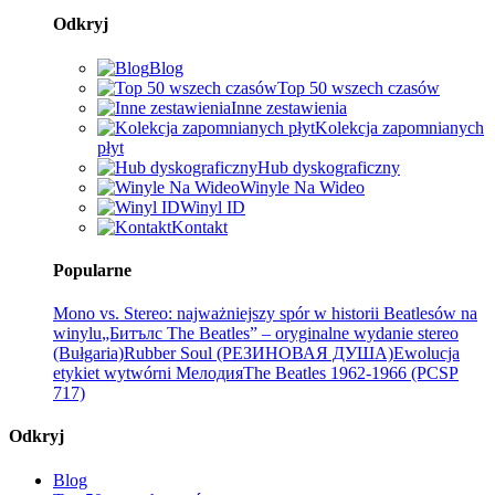
Odkryj
Blog
Top 50 wszech czasów
Inne zestawienia
Kolekcja zapomnianych
płyt
Hub dyskograficzny
Winyle Na Wideo
Winyl ID
Kontakt
Popularne
Mono vs. Stereo: najważniejszy spór w historii Beatlesów na
winylu
„Битълс The Beatles” – oryginalne wydanie stereo
(Bułgaria)
Rubber Soul (РЕЗИНОВАЯ ДУША)
Ewolucja
etykiet wytwórni Мелодия
The Beatles 1962-1966 (PCSP
717)
Odkryj
Blog