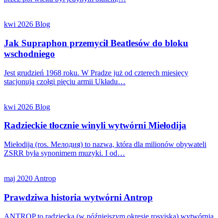
kwi 2026
Blog
Jak Supraphon przemycił Beatlesów do bloku
wschodniego
Jest grudzień 1968 roku. W Pradze już od czterech miesięcy
stacjonują czołgi pięciu armii Układu…
kwi 2026
Blog
Radzieckie tłocznie winyli wytwórni Miełodija
Miełodija (ros. Мелодия) to nazwa, która dla milionów obywateli
ZSRR była synonimem muzyki. I od…
maj 2020
Antrop
Prawdziwa historia wytwórni Antrop
ANTROP to radziecka (w późniejszym okresie rosyjska) wytwórnia