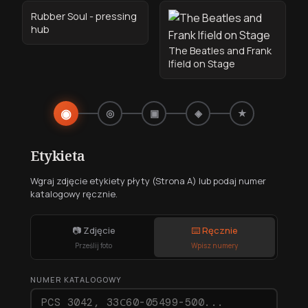
Rubber Soul - pressing
hub
The Beatles and Frank
Ifield on Stage
◉
◎
▣
◈
★
Etykieta
Wgraj zdjęcie etykiety płyty (Strona A) lub podaj numer
katalogowy ręcznie.
📷 Zdjęcie
⌨️ Ręcznie
Prześlij foto
Wpisz numery
NUMER KATALOGOWY