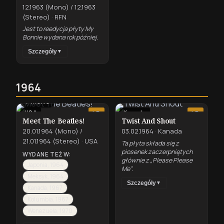
12.1963 (Mono) / 12.1963
(Stereo)
·
RFN
Jest to reedycja płyty My
Bonnie wydana rok później.
Szczegóły
▼
1964
⇄
MONO
USA
Kanada
LP
LP
Meet The Beatles!
Twist And Shout
20.01.1964 (Mono) /
03.02.1964
·
Kanada
21.01.1964 (Stereo)
·
USA
Ta płyta składa się z
piosenek zaczerpniętych
WYDANE TEŻ W:
głównie z „Please Please
Japonia, 1964
Me”.
Meksyk, 1964
Szczegóły
▼
Kanada, 1967
Kolumbia, 1967
Wenezuela, 1970