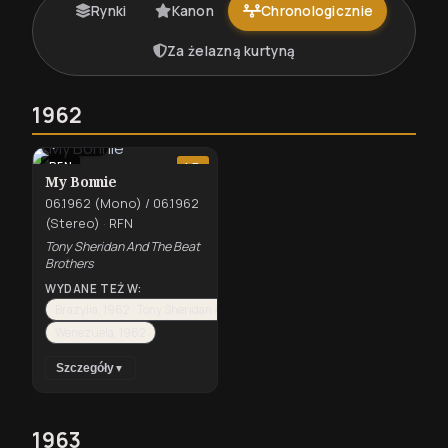
Rynki
Kanon
Chronologicznie
Za żelazną kurtyną
1962
⇄
MONO
RFN
LP
My Bonnie
06.1962 (Mono) / 06.1962
(Stereo)
·
RFN
Tony Sheridan And The Beat
Brothers
WYDANE TEŻ W:
Brazylia, 1962 · Tony Sheridan And The Beat Brothers
Wenezuela, 1962
Szczegóły
▼
1963