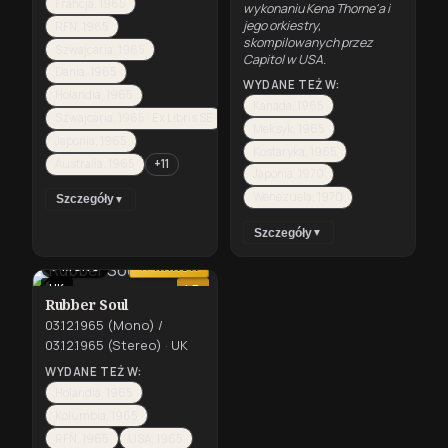
Francja, 1965
wykonaniu Kena Thorne'a i
jego orkiestry,
RFN, 1965
skompilowanych przez
Szwajcaria, 1965
Capitol w USA.
Dania, 1965
WYDANE TEŻ W:
Holandia, 1965
Kanada, 1965
Szwajcaria, 1965 · Ex Libris SE
Meksyk, 1965
Japonia, 1965
Kostaryka, 1965
Australia, 1965
+11
Japonia, 1970
Wenezuela, 1970
Szczegóły
▼
Szczegóły
▼
⇄
MONO
★ KANON
UK
LP
Rubber Soul
03.12.1965 (Mono) /
03.12.1965 (Stereo)
·
UK
WYDANE TEŻ W:
Holandia, 1965
Kolumbia, 1965
RFN, 1965
USA, 1965