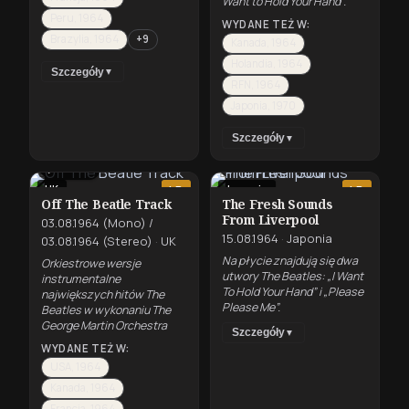
Want to Hold Your Hand”.
Peru, 1964
WYDANE TEŻ W:
Brazylia, 1964
+9
Kanada, 1964
Holandia, 1964
Szczegóły
▼
RFN, 1964
Japonia, 1970
Szczegóły
▼
⇄
MONO
UK
Japonia
LP
LP
Off The Beatle Track
The Fresh Sounds
From Liverpool
03.08.1964 (Mono) /
15.08.1964
·
Japonia
03.08.1964 (Stereo)
·
UK
Na płycie znajdują się dwa
Orkiestrowe wersje
utwory The Beatles: „I Want
instrumentalne
To Hold Your Hand” i „Please
największych hitów The
Please Me”.
Beatles w wykonaniu The
George Martin Orchestra
Szczegóły
▼
WYDANE TEŻ W:
USA, 1964
Kanada, 1964
Francja, 1964