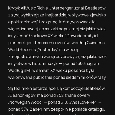
Krytyk AllMusic Richie Unterberger uznał Beatlesów
za „najwybitniejsze i najbardziej wpływowe zjawisko
epoki rockowej” i za grupę, która „wprowadziła
więcej innowacji do muzyki popularnej niż jakikolwiek
inny zespół rockowy XX wieku”. Dowodem siły ich
piosenek jest fenomen coverów: według Guinness
World Records „Yesterday” ma więcej
zarejestrowanych wersji coverowych, niż jakikolwiek
inny utwór w historii muzyki — ponad 1600 nagrań.
Według BMI, w samym XX wieku piosenka była
wykonywana publicznie ponad siedem milionów razy.
Są też inne niestarzejące się kompozcje Beatlesów:
„Eleanor Rigby” ma ponad 752 znane covery,
„Norwegian Wood” — ponad 510, „And I Love Her” —
ponad 574. Żaden inny zespół nie posiada katalogu,