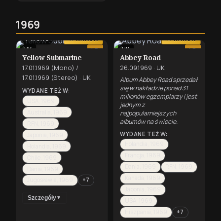
1969
⇄
MONO
★ KANON
★ KANON
UK
UK
LP
LP
Yellow Submarine
Abbey Road
17.01.1969 (Mono) /
26.09.1969
·
UK
17.01.1969 (Stereo)
·
UK
Album Abbey Road sprzedał
się w nakładzie ponad 31
WYDANE TEŻ W:
milionów egzemplarzy i jest
USA, 1969
jednym z
Australia, 1969
najpopularniejszych
albumów na świecie.
RFN, 1969
WYDANE TEŻ W:
Japonia, 1969
Holandia, 1969
Holandia, 1969
Francja, 1969
Chile, 1969
Dania, 1969
RFN, 1969
Dania, 1969
Kanada, 1969
Jugosławia, 1969
+7
Japonia, 1969
Szczegóły
▼
USA, 1969
Hiszpania, 1969
+7