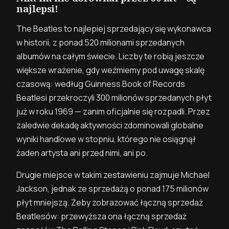
najlepsi!
The Beatles to najlepiej sprzedający się wykonawca
w historii, z ponad 520 milionami sprzedanych
albumów na całym świecie. Liczby te robią jeszcze
większe wrażenie, gdy weźmiemy pod uwagę skalę
czasową: według Guinness Book of Records
Beatlesi przekroczyli 300 milionów sprzedanych płyt
już w roku 1969 — zanim oficjalnie się rozpadli. Przez
zaledwie dekadę aktywności zdominowali globalne
wyniki handlowe w stopniu, którego nie osiągnął
żaden artysta ani przed nimi, ani po.
Drugie miejsce w takim zestawieniu zajmuje Michael
Jackson, jednak ze sprzedażą o ponad 175 milionów
płyt mniejszą. Żeby zobrazować łączną sprzedaż
Beatlesów: przewyższa ona łączną sprzedaż