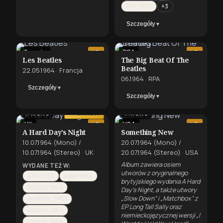
RPA, 1970
+3
Szczegóły
▼
Francja
RPA
LP
LP
Les Beatles
The Big Beat Of The
Beatles
22.05.1964
·
Francja
06.1964
·
RPA
Szczegóły
▼
Szczegóły
▼
⇄
⇄
MONO
MONO
★ KANON
UK
USA
LP
LP
A Hard Day’s Night
Something New
10.07.1964 (Mono) /
20.07.1964 (Mono) /
10.07.1964 (Stereo)
·
UK
20.07.1964 (Stereo)
·
USA
Album zawiera osiem
WYDANE TEŻ W:
utworów z oryginalnego
RFN, 1964
Indie, 1964
brytyjskiego wydania A Hard
Włochy, 1964
Day's Night, a także utwory
„Slow Down” i „Matchbox” z
Australia, 1964
EP Long Tall Sally oraz
Japonia, 1964
niemieckojęzycznej wersji „I
Francja, 1964