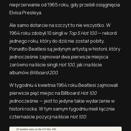
nieprzerwanie od 1965 roku, gdy przebili osiągnięcia
Elvisa Presleya.
Ale samo dotarcie na szczyt to nie wszystko. W
1964 roku zdobyli 10 singli w
Top 5 Hot 100
— rekord
jednego roku, który do dziś nie został pobity.
Ponadto Beatlesi są jedynym artystą w historii, który
jednocześnie zajmował dwa pierwsze miejsca
zarówno na liście singli
Hot 100
, jak i na liście
albumów
Billboard 200
.
W tygodniu 4 kwietnia 1964 roku Beatlesi zajmowali
pierwsze pięć miejsc na Billboard
Hot 100
jednocześnie — jest to jedyne takie wydarzenie w
historii rocka. W tym samym tygodniu mieli łącznie
czternaście pozycji na liście
Hot 100
.