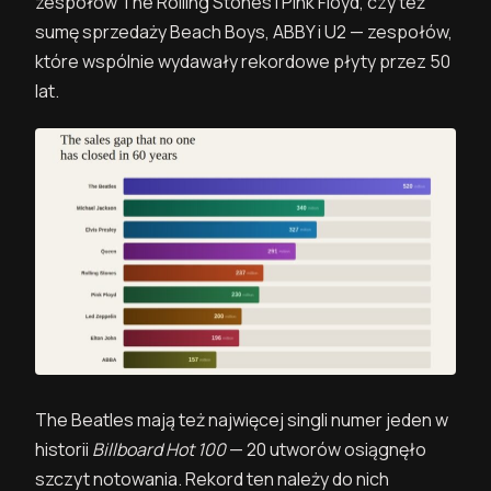
zespołów The Rolling Stones i Pink Floyd, czy też
sumę sprzedaży Beach Boys, ABBY i U2 — zespołów,
które wspólnie wydawały rekordowe płyty przez 50
lat.
The Beatles mają też najwięcej singli numer jeden w
historii
Billboard Hot 100
— 20 utworów osiągnęło
szczyt notowania. Rekord ten należy do nich