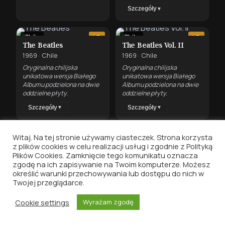
Szczegóły
▼
Chile
Chile
LP
LP
The Beatles
The Beatles Vol. II
1969
·
Chile
1969
·
Chile
Oryginalna chilijska
Oryginalna chilijska
unikatowa wersja Białego
unikatowa wersja Białego
Albumu podzielona na dwie
Albumu podzielona na dwie
oddzielne płyty.
oddzielne płyty.
Szczegóły
Szczegóły
▼
▼
Witaj. Na tej stronie używamy ciasteczek. Strona korzysta
1970
z plików cookies w celu realizacji usług i zgodnie z Polityką
Plików Cookies. Zamknięcie tego komunikatu oznacza
★ KANON
zgodę na ich zapisywanie na Twoim komputerze. Możesz
USA
UK
LP
LP
określić warunki przechowywania lub dostępu do nich w
Hey Jude (The Beatles
Let It Be
Twojej przeglądarce.
Again)
06.05.1970
·
UK
26.02.1970
·
USA
WYDANE TEŻ W:
Cookie settings
Wyrażam zgodę
WYDANE TEŻ W:
USA, 1970
START
DYSKOGRAFIE
VINYLID
SZUKAJ
MENU
Nowa Zelandia, 1970
Kanada, 1970