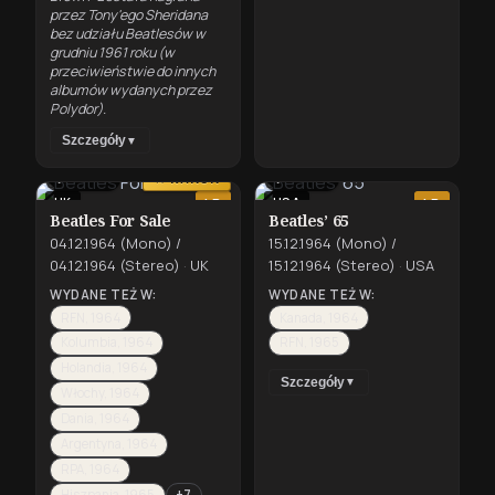
przez Tony'ego Sheridana
bez udziału Beatlesów w
grudniu 1961 roku (w
przeciwieństwie do innych
albumów wydanych przez
Polydor).
Szczegóły
▼
⇄
⇄
MONO
MONO
★ KANON
UK
USA
LP
LP
Beatles For Sale
Beatles’ 65
04.12.1964 (Mono) /
15.12.1964 (Mono) /
04.12.1964 (Stereo)
·
UK
15.12.1964 (Stereo)
·
USA
WYDANE TEŻ W:
WYDANE TEŻ W:
RFN, 1964
Kanada, 1964
Kolumbia, 1964
RFN, 1965
Holandia, 1964
Szczegóły
▼
Włochy, 1964
Dania, 1964
Argentyna, 1964
RPA, 1964
Hiszpania, 1965
+7