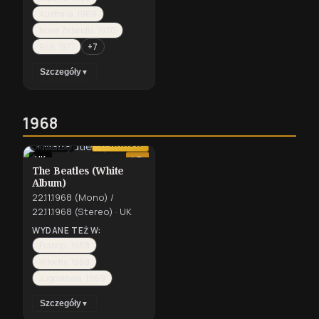
Australia, 1969
Nowa Zelandia, 1970
RFN, 1971
+7
Szczegóły
▼
1968
⇄
MONO
★ KANON
UK
LP
The Beatles (White
Album)
22.11.1968 (Mono) /
22.11.1968 (Stereo)
·
UK
WYDANE TEŻ W:
Francja, 1968
Włochy, 1968
Jugosławia, 1969
Szczegóły
▼