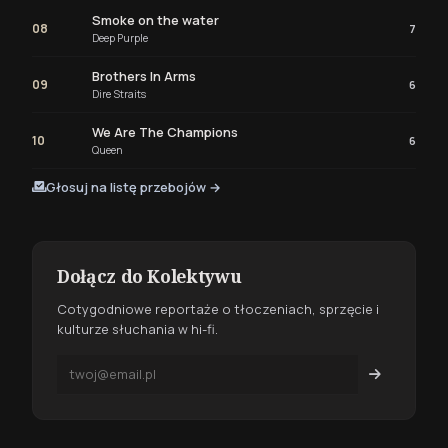
Smoke on the water
08
7
Deep Purple
Brothers In Arms
09
6
Dire Straits
We Are The Champions
10
6
Queen
Głosuj na listę przebojów →
Dołącz do Kolektywu
Cotygodniowe reportaże o tłoczeniach, sprzęcie i
kulturze słuchania w hi-fi.