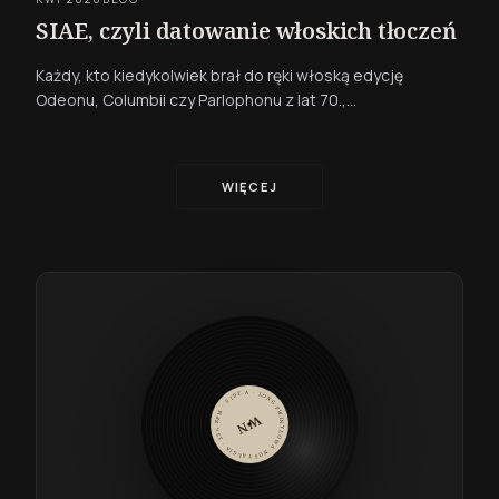
SIAE, czyli datowanie włoskich tłoczeń
Każdy, kto kiedykolwiek brał do ręki włoską edycję
Odeonu, Columbii czy Parlophonu z lat 70.,…
WIĘCEJ
WINYLOWA NOSTALGIA · 33⅓ RPM · SIDE A · LONG PLAY ·
WN