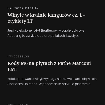
MAJ 2026
AUSTRALIA
Winyle w krainie kangurów cz. 1 –
etykiety LP
Jeśli kolekcjoner płyt Beatlesów w ogóle odkrywa
Australię to zwykle dopiero po latach. Każdy z…
KWI 2026
BLOG
Kody M6 na płytach z Pathé Marconi
EMI
Kolekcjonowanie winyli wymaga nieraz wcielania się w rolę
Sherlocka Holmesa. W poprzednim artykule pisałem o…
KWI 2026
BLOG