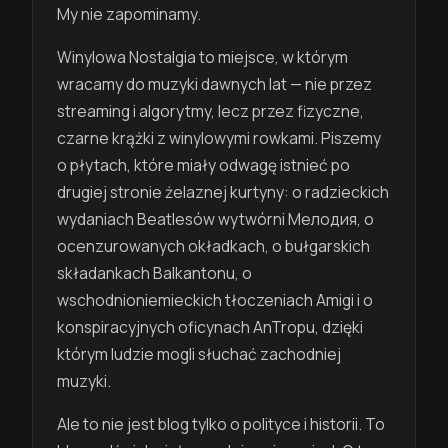
My nie zapominamy.
Winylowa Nostalgia to miejsce, w którym
wracamy do muzyki dawnych lat — nie przez
streaming i algorytmy, lecz przez fizyczne,
czarne krążki z winylowymi rowkami. Piszemy
o płytach, które miały odwagę istnieć po
drugiej stronie żelaznej kurtyny: o radzieckich
wydaniach Beatlesów wytwórni Мелодия, o
ocenzurowanych okładkach, o bułgarskich
składankach Balkantonu, o
wschodnioniemieckich tłoczeniach Amigi i o
konspiracyjnych oficynach AnTropu, dzięki
którym ludzie mogli słuchać zachodniej
muzyki.
Ale to nie jest blog tylko o polityce i historii. To