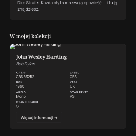
Dire Straits. Każda płyta ma swoją opowieść — i tu ją
znajdziesz.
W mojej kolekcji
John Wesley Harding
Bob Dylan
CAT.#
LABEL
CBS 63252
CBS
ROK
KRAJ
1968
UK
AUDIO
STAN PŁYTY
Mono
VG
STAN OKŁADKI
G
Więcej informacji →