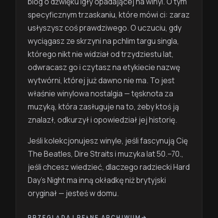
blog o dźwięku igły opadającej na winyl. O tym
specyficznym trzaskaniu, które mówi ci: zaraz
usłyszysz coś prawdziwego. O uczuciu, gdy
wyciągasz ze skrzyni na pchlim targu singla,
którego nikt nie widział od trzydziestu lat,
odwracasz go i czytasz na etykiecie nazwę
wytwórni, której już dawno nie ma. To jest
właśnie winylowa nostalgia — tęsknota za
muzyką, która zasługuje na to, żeby ktoś ją
znalazł, odkurzył i opowiedział jej historię.
Jeśli kolekcjonujesz winyle, jeśli fascynują Cię
The Beatles, Dire Straits i muzyka lat 50.–70.,
jeśli chcesz wiedzieć, dlaczego radziecki Hard
Day's Night ma inną okładkę niż brytyjski
oryginał — jesteś w domu.
PRZEGLĄDAJ PEŁNE ARCHIWUM
→