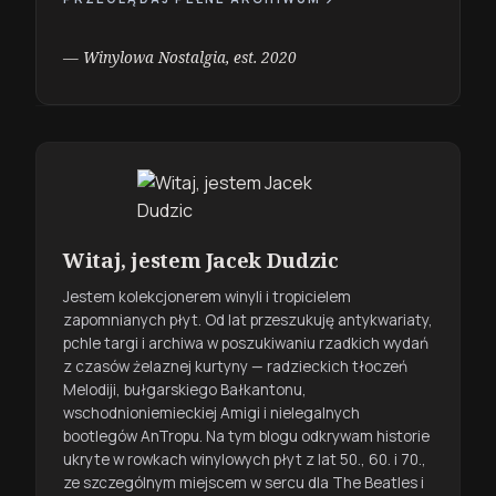
— Winylowa Nostalgia, est. 2020
Witaj, jestem Jacek Dudzic
Jestem kolekcjonerem winyli i tropicielem
zapomnianych płyt. Od lat przeszukuję antykwariaty,
pchlе targi i archiwa w poszukiwaniu rzadkich wydań
z czasów żelaznej kurtyny — radzieckich tłoczeń
Melodiji, bułgarskiego Bałkantonu,
wschodnioniemieckiej Amigi i nielegalnych
bootlegów AnTropu. Na tym blogu odkrywam historie
ukryte w rowkach winylowych płyt z lat 50., 60. i 70.,
ze szczególnym miejscem w sercu dla The Beatles i