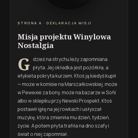
STRONA A · DEKLARACJA MISJI
Misja projektu Winylowa
Nostalgia
G
dzieś na strychu leży zapomniana
płyta. Jej okładka jest pożółkła, a
etykieta pokryta kurzem. Ktoś ją kiedyś kupił
— może w komisie na Marszałkowskiej, może
w Pewexie za bony, może na bazarze w Sofii
albo w sklepiku przy Newski Prospekt. Ktoś
postawił igłę na jej rowkach i usłyszał
muzykę, która zmieniła mu dzień, tydzień,
życie. A potem płyta trafiła na dno szafy i
świat o niej zapomniał.