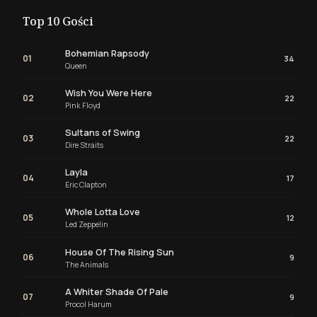
Top 10 Gości
Bohemian Rapsody
01
34
Queen
Wish You Were Here
02
22
Pink Floyd
Sultans of Swing
03
22
Dire Straits
Layla
04
17
Eric Clapton
Whole Lotta Love
05
12
Led Zeppelin
House Of The Rising Sun
06
9
The Animals
A Whiter Shade Of Pale
07
9
Procol Harum