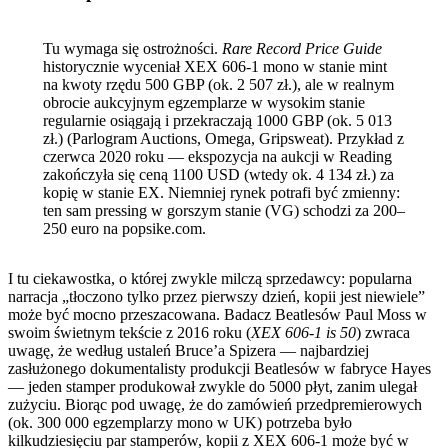
Tu wymaga się ostrożności.
Rare Record Price Guide
historycznie wyceniał XEX 606-1 mono w stanie mint
na kwoty rzędu 500 GBP
(ok. 2 507 zł.)
, ale w realnym
obrocie aukcyjnym egzemplarze w wysokim stanie
regularnie osiągają i przekraczają 1000 GBP
(ok. 5 013
zł.)
(Parlogram Auctions, Omega, Gripsweat). Przykład z
czerwca 2020 roku — ekspozycja na aukcji w Reading
zakończyła się ceną 1100 USD
(wtedy ok. 4 134 zł.)
za
kopię w stanie EX. Niemniej rynek potrafi być zmienny:
ten sam pressing w gorszym stanie (VG) schodzi za 200–
250 euro na popsike.com.
I tu ciekawostka, o której zwykle milczą sprzedawcy: popularna
narracja „tłoczono tylko przez pierwszy dzień, kopii jest niewiele”
może być mocno przeszacowana. Badacz Beatlesów Paul Moss w
swoim świetnym tekście z 2016 roku (
XEX 606-1 is 50
) zwraca
uwagę, że według ustaleń Bruce’a Spizera — najbardziej
zasłużonego dokumentalisty produkcji Beatlesów w fabryce Hayes
— jeden stamper produkował zwykle do 5000 płyt, zanim ulegał
zużyciu. Biorąc pod uwagę, że do zamówień przedpremierowych
(ok. 300 000 egzemplarzy mono w UK) potrzeba było
kilkudziesięciu par stamperów, kopii z XEX 606-1 może być w