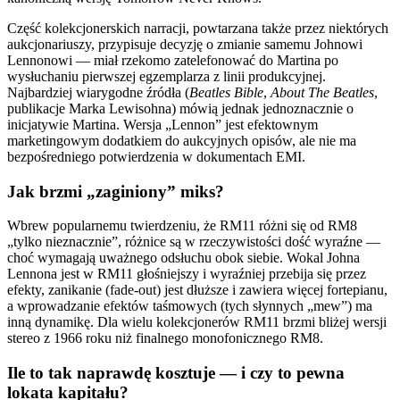
Część kolekcjonerskich narracji, powtarzana także przez niektórych
aukcjonariuszy, przypisuje decyzję o zmianie samemu Johnowi
Lennonowi — miał rzekomo zatelefonować do Martina po
wysłuchaniu pierwszej egzemplarza z linii produkcyjnej.
Najbardziej wiarygodne źródła (
Beatles Bible
,
About The Beatles
,
publikacje Marka Lewisohna) mówią jednak jednoznacznie o
inicjatywie Martina. Wersja „Lennon” jest efektownym
marketingowym dodatkiem do aukcyjnych opisów, ale nie ma
bezpośredniego potwierdzenia w dokumentach EMI.
Jak brzmi „zaginiony” miks?
Wbrew popularnemu twierdzeniu, że RM11 różni się od RM8
„tylko nieznacznie”, różnice są w rzeczywistości dość wyraźne —
choć wymagają uważnego odsłuchu obok siebie. Wokal Johna
Lennona jest w RM11 głośniejszy i wyraźniej przebija się przez
efekty, zanikanie (fade-out) jest dłuższe i zawiera więcej fortepianu,
a wprowadzanie efektów taśmowych (tych słynnych „mew”) ma
inną dynamikę. Dla wielu kolekcjonerów RM11 brzmi bliżej wersji
stereo z 1966 roku niż finalnego monofonicznego RM8.
Ile to tak naprawdę kosztuje — i czy to pewna
lokata kapitału?