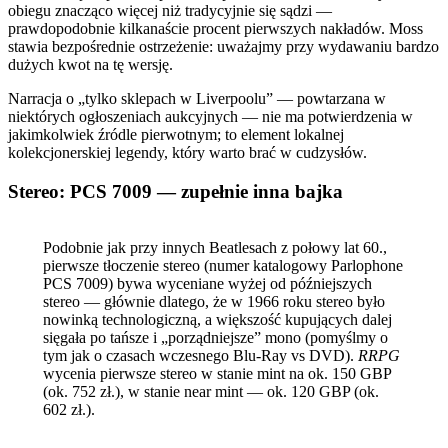
obiegu znacząco więcej niż tradycyjnie się sądzi —
prawdopodobnie kilkanaście procent pierwszych nakładów. Moss
stawia bezpośrednie ostrzeżenie: uważajmy przy wydawaniu bardzo
dużych kwot na tę wersję.
Narracja o „tylko sklepach w Liverpoolu” — powtarzana w
niektórych ogłoszeniach aukcyjnych — nie ma potwierdzenia w
jakimkolwiek źródle pierwotnym; to element lokalnej
kolekcjonerskiej legendy, który warto brać w cudzysłów.
Stereo: PCS 7009 — zupełnie inna bajka
Podobnie jak przy innych Beatlesach z połowy lat 60.,
pierwsze tłoczenie stereo (numer katalogowy Parlophone
PCS 7009) bywa wyceniane wyżej od późniejszych
stereo — głównie dlatego, że w 1966 roku stereo było
nowinką technologiczną, a większość kupujących dalej
sięgała po tańsze i „porządniejsze” mono (pomyślmy o
tym jak o czasach wczesnego Blu-Ray vs DVD).
RRPG
wycenia pierwsze stereo w stanie mint na ok. 150 GBP
(ok. 752 zł.)
, w stanie near mint — ok. 120 GBP
(ok.
602 zł.)
.