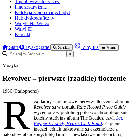
Top 50 wszech czasów
Inne zestawienia
Kolekcja zapomnianych płyt
Hub dyskograficzny
Winyle Na Wideo
Winyl ID
Kontakt
Start
Dyskografie
VinylID
Szukaj
Menu
×
Muzyka
Revolver – pierwsze (rzadkie) tłoczenie
1966 (Parlophone)
R
egularne, standardowe pierwsze tłoczenia albumu
Revolver
są w portalu
Rare Record Price Guide
wycenione w podobnej półce co chronologicznie
kolejny studyjny album The Beatles, czyli
Sgt.
Pepper’s Lonely Hearts Club Band
. Zupełnie
inaczej jednak traktowane są egzemplarze z
nakładów obarczonych błędami — niewłaściwymi etykietami,