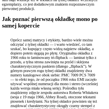
egzemplarzy, co jest dodatkowym znakiem rozpoznawczym
pierwotnej produkcji.
Jak poznać pierwszą okładkę mono po
samej kopercie
Oprócz samej matrycy i etykiety, bardzo wiele można
odczytać z tylnej okładki — i warto wiedzieć, co tam
szukać, bo kupujący często widzą najpierw okładkę, a
dopiero potem sięgają po płytę. Oryginalna okładka z
1966 roku to laminowany tri-flipback — laminat tylko z
przodu, a tylna strona zawinięta na przód i sklejona
charakterystycznym paskiem (dlatego „flipback”). W
górnym prawym rogu tylnej okładki znajdziemy dwa
numery katalogowe obok siebie: PMC 7009 PCS 7009
— to efekt tego, że od początku 1966 roku EMI zaczęło
używać wspólnej numeracji dla mono i stereo (wcześniej
każda wersja miała własną serię). Pośrodku tyłu
znajdziemy zdjęcie zespołu autorstwa Roberta Whitakera
(sesja z 19 maja 1966, Abbey Road), otoczone tekstami
piosenek i kredytami. Na tylnej okładce powinien się też
znajdować charakterystyczny okrągły czarny stempel z