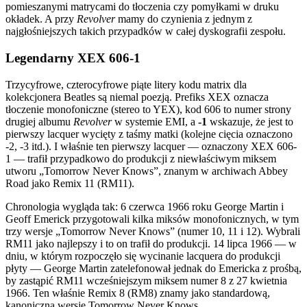
pomieszanymi matrycami do tłoczenia czy pomyłkami w druku
okładek. A przy
Revolver
mamy do czynienia z jednym z
najgłośniejszych takich przypadków w całej dyskografii zespołu.
Legendarny XEX 606-1
Trzycyfrowe, czterocyfrowe piąte litery kodu matrix dla
kolekcjonera Beatles są niemal poezją. Prefiks XEX oznacza
tłoczenie monofoniczne (stereo to YEX), kod 606 to numer strony
drugiej albumu
Revolver
w systemie EMI, a
-1
wskazuje, że jest to
pierwszy lacquer wycięty z taśmy matki (kolejne cięcia oznaczono
-2, -3 itd.). I właśnie ten pierwszy lacquer — oznaczony XEX 606-
1 — trafił przypadkowo do produkcji z niewłaściwym miksem
utworu „Tomorrow Never Knows”, znanym w archiwach Abbey
Road jako Remix 11 (RM11).
Chronologia wygląda tak: 6 czerwca 1966 roku George Martin i
Geoff Emerick przygotowali kilka miksów monofonicznych, w tym
trzy wersje „Tomorrow Never Knows” (numer 10, 11 i 12). Wybrali
RM11 jako najlepszy i to on trafił do produkcji. 14 lipca 1966 — w
dniu, w którym rozpoczęło się wycinanie lacquera do produkcji
płyty — George Martin zatelefonował jednak do Emericka z prośbą,
by zastąpić RM11 wcześniejszym miksem numer 8 z 27 kwietnia
1966. Ten właśnie Remix 8 (RM8) znamy jako standardową,
kanoniczną wersję Tomorrow Never Knows.