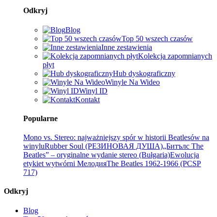
Odkryj
Blog
Top 50 wszech czasów
Inne zestawienia
Kolekcja zapomnianych
płyt
Hub dyskograficzny
Winyle Na Wideo
Winyl ID
Kontakt
Popularne
Mono vs. Stereo: najważniejszy spór w historii Beatlesów na
winylu
Rubber Soul (РЕЗИНОВАЯ ДУША)
„Битълс The
Beatles” – oryginalne wydanie stereo (Bułgaria)
Ewolucja
etykiet wytwórni Мелодия
The Beatles 1962-1966 (PCSP
717)
Odkryj
Blog