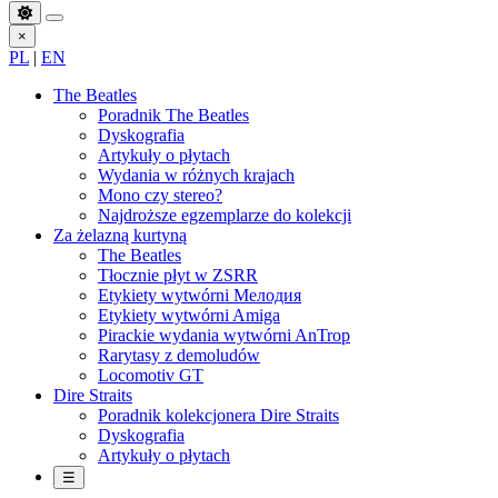
×
PL
|
EN
The Beatles
Poradnik The Beatles
Dyskografia
Artykuły o płytach
Wydania w różnych krajach
Mono czy stereo?
Najdroższe egzemplarze do kolekcji
Za żelazną kurtyną
The Beatles
Tłocznie płyt w ZSRR
Etykiety wytwórni Мелодия
Etykiety wytwórni Amiga
Pirackie wydania wytwórni AnTrop
Rarytasy z demoludów
Locomotiv GT
Dire Straits
Poradnik kolekcjonera Dire Straits
Dyskografia
Artykuły o płytach
☰