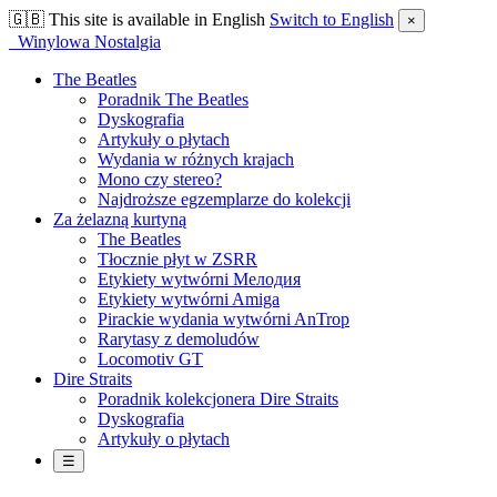
🇬🇧
This site is available in English
Switch to English
×
Winylowa Nostalgia
The Beatles
Poradnik The Beatles
Dyskografia
Artykuły o płytach
Wydania w różnych krajach
Mono czy stereo?
Najdroższe egzemplarze do kolekcji
Za żelazną kurtyną
The Beatles
Tłocznie płyt w ZSRR
Etykiety wytwórni Мелодия
Etykiety wytwórni Amiga
Pirackie wydania wytwórni AnTrop
Rarytasy z demoludów
Locomotiv GT
Dire Straits
Poradnik kolekcjonera Dire Straits
Dyskografia
Artykuły o płytach
☰