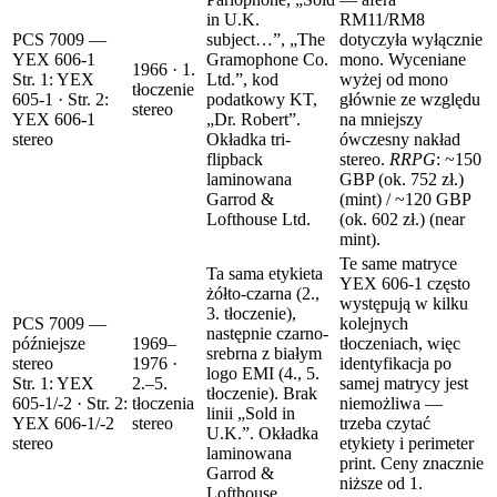
in U.K.
RM11/RM8
PCS 7009 —
subject…”, „The
dotyczyła wyłącznie
YEX 606-1
Gramophone Co.
mono. Wyceniane
1966 · 1.
Str. 1: YEX
Ltd.”, kod
wyżej od mono
tłoczenie
605-1 · Str. 2:
podatkowy KT,
głównie ze względu
stereo
YEX 606-1
„Dr. Robert”.
na mniejszy
stereo
Okładka tri-
ówczesny nakład
flipback
stereo.
RRPG
: ~150
laminowana
GBP
(ok. 752 zł.)
Garrod &
(mint) / ~120 GBP
Lofthouse Ltd.
(ok. 602 zł.)
(near
mint).
Te same matryce
Ta sama etykieta
YEX 606-1 często
żółto-czarna (2.,
występują w kilku
3. tłoczenie),
PCS 7009 —
kolejnych
następnie czarno-
późniejsze
1969–
tłoczeniach, więc
srebrna z białym
stereo
1976 ·
identyfikacja po
logo EMI (4., 5.
Str. 1: YEX
2.–5.
samej matrycy jest
tłoczenie). Brak
605-1/-2 · Str. 2:
tłoczenia
niemożliwa —
linii „Sold in
YEX 606-1/-2
stereo
trzeba czytać
U.K.”. Okładka
stereo
etykiety i perimeter
laminowana
print. Ceny znacznie
Garrod &
niższe od 1.
Lofthouse.