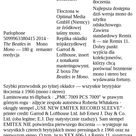
tłoczenia.
Najlepsza dostępna
Tłoczona w
dziś wersja mono do
Optimal Media
użytku
GmbH (Niemcy)
odsłuchowego.
ze źródłowej
Zawiera
Parlophone
taśmy mono.
standardowy Remix
5099963380415
2014 ·
Replika okładki
8 — nie Remix 11.
The Beatles in
Mono
trójskrzydłowej
Dobry punkt
Mono
— 180 g
remaster
Garrod &
wyjścia dla
reedycja
Lofthouse, insert
kolekcjonerów,
z notatkami
którzy chcą
masteringowymi.
porównać brzmienie
Z boxu
The
mono i stereo bez
Beatles in Mono
.
wydawania fortuny.
Szybki przewodnik po tylnej okładce — wszystkie brytyjskie
tłoczenia z 1966 (mono i stereo)
Laminowana tri-flipback · „PMC 7009 PCS 7009″ w prawym
górnym rogu · zdjęcie zespołu autorstwa Roberta Whitakera ·
okrągły stempel „USE NEW EMITEX RECORD SLEEVE” ·
printer credit: Garrod & Lofthouse Ltd.
lub
Ernest J. Day & Co.
Ltd. (oba legitne; E.J. Day statystycznie rzadszy). Sam stempel
EMITEX NIE potwierdza pierwszego tłoczenia — występuje na
wszystkich czterech brytyjskich mono pressingach z 1966 oraz na
pierwszym stereo. O tym, że to XEX 606-1 z Remix 11, rozstrzyga