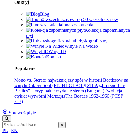
Odkryj
Blog
Top 50 wszech czasów
Inne zestawienia
Kolekcja zapomnianych
płyt
Hub dyskograficzny
Winyle Na Wideo
Winyl ID
Kontakt
Popularne
Mono vs. Stereo: najważniejszy spór w historii Beatlesów na
winylu
Rubber Soul (РЕЗИНОВАЯ ДУША)
„Битълс The
Beatles” – oryginalne wydanie stereo (Bułgaria)
Ewolucja
etykiet wytwórni Мелодия
The Beatles 1962-1966 (PCSP
717)
Sprawdź płytę
×
PL
|
EN