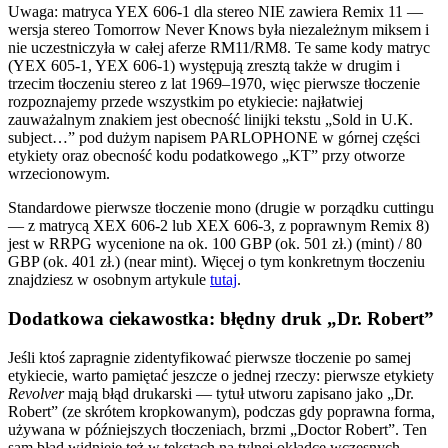
Uwaga: matryca YEX 606-1 dla stereo NIE zawiera Remix 11 —
wersja stereo Tomorrow Never Knows była niezależnym miksem i
nie uczestniczyła w całej aferze RM11/RM8. Te same kody matryc
(YEX 605-1, YEX 606-1) występują zresztą także w drugim i
trzecim tłoczeniu stereo z lat 1969–1970, więc pierwsze tłoczenie
rozpoznajemy przede wszystkim po etykiecie: najłatwiej
zauważalnym znakiem jest obecność linijki tekstu „Sold in U.K.
subject…” pod dużym napisem PARLOPHONE w górnej części
etykiety oraz obecność kodu podatkowego „KT” przy otworze
wrzecionowym.
Standardowe pierwsze tłoczenie mono (drugie w porządku cuttingu
— z matrycą XEX 606-2 lub XEX 606-3, z poprawnym Remix 8)
jest w RRPG wycenione na ok. 100 GBP
(ok. 501 zł.)
(mint) / 80
GBP
(ok. 401 zł.)
(near mint). Więcej o tym konkretnym tłoczeniu
znajdziesz w osobnym artykule
tutaj
.
Dodatkowa ciekawostka: błędny druk „Dr. Robert”
Jeśli ktoś zapragnie zidentyfikować pierwsze tłoczenie po samej
etykiecie, warto pamiętać jeszcze o jednej rzeczy: pierwsze etykiety
Revolver
mają błąd drukarski — tytuł utworu zapisano jako „Dr.
Robert” (ze skrótem kropkowanym), podczas gdy poprawna forma,
używana w późniejszych tłoczeniach, brzmi „Doctor Robert”. Ten
sam błąd widnieje też w tekstach na tylnej okładce wczesnych