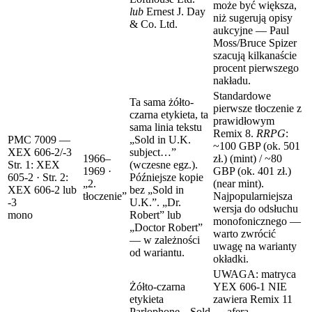
może być większa,
lub
Ernest J. Day
niż sugerują opisy
& Co. Ltd.
aukcyjne — Paul
Moss/Bruce Spizer
szacują kilkanaście
procent pierwszego
nakładu.
Standardowe
Ta sama żółto-
pierwsze tłoczenie z
czarna etykieta, ta
prawidłowym
sama linia tekstu
Remix 8.
RRPG
:
PMC 7009 —
„Sold in U.K.
~100 GBP
(ok. 501
XEX 606-2/-3
subject…”
1966–
zł.)
(mint) / ~80
Str. 1: XEX
(wczesne egz.).
1969 ·
GBP
(ok. 401 zł.)
605-2 · Str. 2:
Późniejsze kopie
„2.
(near mint).
XEX 606-2 lub
bez „Sold in
tłoczenie”
Najpopularniejsza
-3
U.K.”. „Dr.
wersja do odsłuchu
mono
Robert” lub
monofonicznego —
„Doctor Robert”
warto zwrócić
— w zależności
uwagę na warianty
od wariantu.
okładki.
UWAGA: matryca
Żółto-czarna
YEX 606-1 NIE
etykieta
zawiera Remix 11
Parlophone, „Sold
— afera