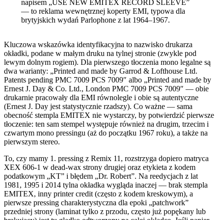
napisem „USE NEW EMITEX RECORD SLEEVE”
— to reklama wewnętrznej koperty EMI, typowa dla
brytyjskich wydań Parlophone z lat 1964–1967.
Kluczowa wskazówka identyfikacyjna to nazwisko drukarza
okładki, podane w małym druku na tylnej stronie (zwykle pod
lewym dolnym rogiem). Dla pierwszego tłoczenia mono legalne są
dwa warianty: „Printed and made by Garrod & Lofthouse Ltd.
Patents pending PMC 7009 PCS 7009″ albo „Printed and made by
Ernest J. Day & Co. Ltd., London PMC 7009 PCS 7009″ — obie
drukarnie pracowały dla EMI równolegle i obie są autentyczne
(Ernest J. Day jest statystycznie rzadszy). Co ważne — sama
obecność stempla EMITEX nie wystarczy, by potwierdzić pierwsze
tłoczenie: ten sam stempel występuje również na drugim, trzecim i
czwartym mono pressingu (aż do początku 1967 roku), a także na
pierwszym stereo.
To, czy mamy 1. pressing z Remix 11, rozstrzyga dopiero matryca
XEX 606-1 w dead-wax strony drugiej oraz etykieta z kodem
podatkowym „KT” i błędem „Dr. Robert”. Na reedycjach z lat
1981, 1995 i 2014 tylna okładka wygląda inaczej — brak stempla
EMITEX, inny printer credit (często z kodem kreskowym), a
pierwsze pressing charakterystyczna dla epoki „patchwork”
przedniej strony (laminat tylko z przodu, często już popękany lub