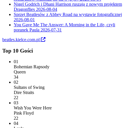
Nigel Godrich i Dhani Harrison ruszają z nowym projektem
Dragonflies
2026-08-04
Sprzęt Beatlesów z Abbey Road na wystawie fotograficznej
2026-08-01
You Gave Me The Answer: A Morning in the Life, czyli
poranek Paula
2026-07-31
beatles.kielce.com.pl
Top 10 Gości
01
Bohemian Rapsody
Queen
34
02
Sultans of Swing
Dire Straits
22
03
Wish You Were Here
Pink Floyd
22
04