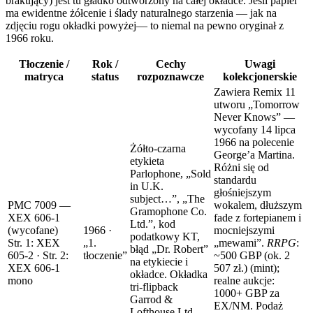
brakujący) jest tu gładko odtworzony na całej okładce. Jeśli papier
ma ewidentne żółcenie i ślady naturalnego starzenia — jak na
zdjęciu rogu okładki powyżej— to niemal na pewno oryginał z
1966 roku.
Tłoczenie /
Rok /
Cechy
Uwagi
matryca
status
rozpoznawcze
kolekcjonerskie
Zawiera Remix 11
utworu „Tomorrow
Never Knows” —
wycofany 14 lipca
1966 na polecenie
Żółto-czarna
George’a Martina.
etykieta
Różni się od
Parlophone, „Sold
standardu
in U.K.
głośniejszym
subject…”, „The
PMC 7009 —
wokalem, dłuższym
Gramophone Co.
XEX 606-1
fade z fortepianem i
Ltd.”, kod
(wycofane)
1966 ·
mocniejszymi
podatkowy KT,
Str. 1: XEX
„1.
„mewami”.
RRPG
:
błąd „Dr. Robert”
605-2 · Str. 2:
tłoczenie”
~500 GBP
(ok. 2
na etykiecie i
XEX 606-1
507 zł.)
(mint);
okładce. Okładka
mono
realne aukcje:
tri-flipback
1000+ GBP za
Garrod &
EX/NM.
Podaż
Lofthouse Ltd.