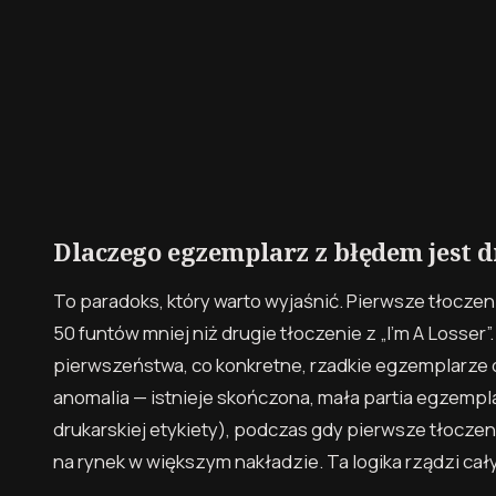
Dlaczego egzemplarz z błędem jest d
To paradoks, który warto wyjaśnić. Pierwsze tłoczen
50 funtów mniej niż drugie tłoczenie z „I’m A Losser
pierwszeństwa, co konkretne, rzadkie egzemplarze o
anomalia — istnieje skończona, mała partia egzemp
drukarskiej etykiety), podczas gdy pierwsze tłoczen
na rynek w większym nakładzie. Ta logika rządzi ca