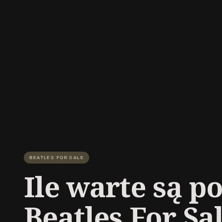
BEATLES FOR SALE
Ile warte są p
Beatles For Sa