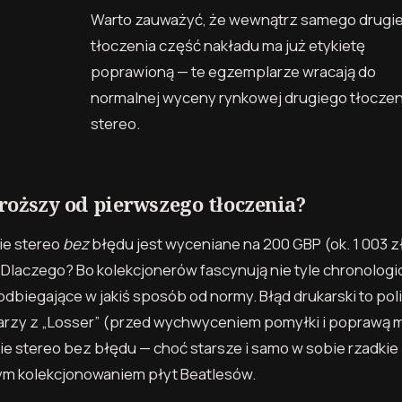
Warto zauważyć, że wewnątrz samego drugi
tłoczenia część nakładu ma już etykietę
poprawioną — te egzemplarze wracają do
normalnej wyceny rynkowej drugiego tłoczen
stereo.
roższy od pierwszego tłoczenia?
ie stereo
bez
błędu jest wyceniane na 200 GBP
(ok. 1 003 z
”. Dlaczego? Bo kolekcjonerów fascynują nie tyle chronolog
dbiegające w jakiś sposób od normy. Błąd drukarski to pol
larzy z „Losser” (przed wychwyceniem pomyłki i poprawą 
ie stereo bez błędu — choć starsze i samo w sobie rzadkie 
łym kolekcjonowaniem płyt Beatlesów.