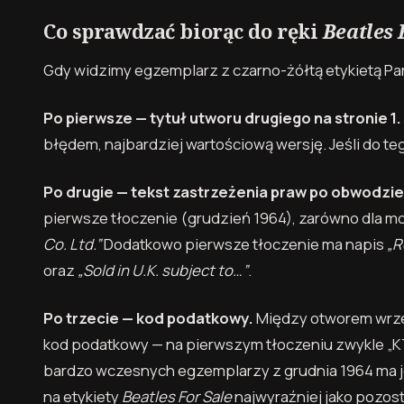
Co sprawdzać biorąc do ręki
Beatles 
Gdy widzimy egzemplarz z czarno-żółtą etykietą Pa
Po pierwsze — tytuł utworu drugiego na stronie 1.
błędem, najbardziej wartościową wersję. Jeśli do te
Po drugie — tekst zastrzeżenia praw po obwodzie 
pierwsze tłoczenie (grudzień 1964), zarówno dla mon
Co. Ltd.”
Dodatkowo pierwsze tłoczenie ma napis
„R
oraz
„Sold in U.K. subject to…”
.
Po trzecie — kod podatkowy.
Między otworem wrze
kod podatkowy — na pierwszym tłoczeniu zwykle „KT”
bardzo wczesnych egzemplarzy z grudnia 1964 ma 
na etykiety
Beatles For Sale
najwyraźniej jako pozost