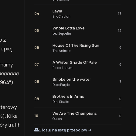
Layla
04
17
Eric Clapton
Whole Lotta Love
05
12
Led Zeppelin
o z
House Of The Rising Sun
06
epiej.
9
The Animals
A Whiter Shade Of Pale
mamy
07
9
Procol Harum
mophone
Smoke on the water
1964″)
08
7
Deep Purple
Brothers In Arms
09
6
Dire Straits
iterowy
We Are The Champions
). Kilka
10
6
Queen
ry trafił
Głosuj na listę przebojów →
s