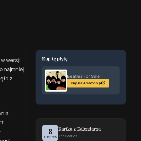
Kup tę płytę
 w wersji
o najmniej
Beatles For Sale
nęło z
Kup na Amazon.pl
enia
st
Kartka z Kalendarza
8
—
The Beatles
SIERPNIA
ongs”