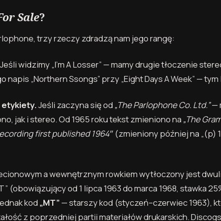
For Sale
?
rlophone, trzy rzeczy zdradzą nam jego rangę:
Jeśli widzimy „I’m A Losser” — mamy drugie tłoczenie stere
go napis „Northern Ssongs” przy „Eight Days A Week” — tym l
etykiety.
Jeśli zaczyna się od
„The Parlophone Co. Ltd.”
— 
o, jak i stereo. Od 1965 roku tekst zmieniono na
„The Gra
ecording first published 1964″
(zmieniony później na „(p) 
cionowym a wewnętrznym rowkiem wytłoczony jest dwul
 (obowiązujący od 1 lipca 1963 do marca 1968, stawka 25%
jednak kod
„MT”
— starszy kod (styczeń–czerwiec 1963), któ
ałość z poprzedniej partii materiałów drukarskich. Discog