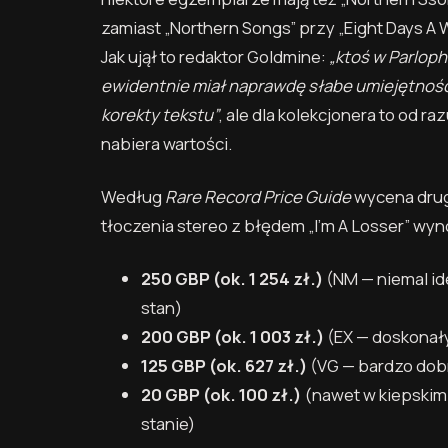
zamiast „Northern Songs” przy „Eight Days A 
Jak ujął to redaktor Goldmine:
„ktoś w Parlop
ewidentnie miał naprawdę słabe umiejętnośc
korekty tekstu”
, ale dla kolekcjonera to od ra
nabiera wartości.
Według
Rare Record Price Guide
wycena dru
tłoczenia stereo z błędem „I’m A Losser” wyn
250 GBP
(ok. 1 254 zł.)
(NM — niemal id
stan)
200 GBP
(ok. 1 003 zł.)
(EX — doskonał
125 GBP
(ok. 627 zł.)
(VG — bardzo dob
20 GBP
(ok. 100 zł.)
(nawet w kiepskim
stanie)