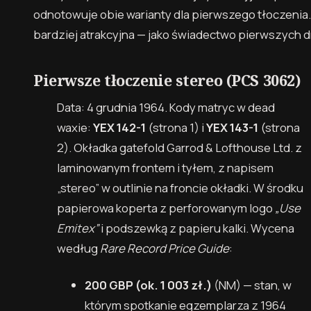
odnotowuje obie warianty dla pierwszego tłoczenia.
bardziej atrakcyjna — jako świadectwo pierwszych dn
Pierwsze tłoczenie stereo (PCS 3062)
Data: 4 grudnia 1964. Kody matryc w dead
waxie:
YEX 142-1
(strona 1) i
YEX 143-1
(strona
2). Okładka gatefold Garrod & Lofthouse Ltd. z
laminowanym frontem i tyłem, z napisem
„stereo” w outlinie na froncie okładki. W środku
papierowa koperta z perforowanym logo
„Use
Emitex”
i podszewką z papieru kalki. Wycena
według
Rare Record Price Guide
:
200 GBP
(ok. 1 003 zł.)
(NM) — stan, w
którym spotkanie egzemplarza z 1964