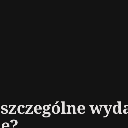
oszczególne wyda
le?