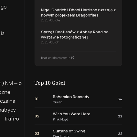
ego
Nigel Godrich i Dhani Harrison ruszają z
nowym projektem Dragonflies
2026-08-04
Sprzęt Beatlesów z Abbey Road na
ia
wystawie fotograficznej
2026-08-01
beatles.kielce.com.pl
ł.)
NM — o
Top 10 Gości
iczne
Bohemian Rapsody
01
34
iczalna
Queen
matrycy
Wish You Were Here
02
22
— trafiło
Pink Floyd
Sultans of Swing
03
22
Dire Straits