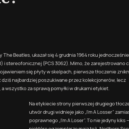
y The Beatles, ukazał się 4 grudnia 1964 roku jednocześnie
i stereofonicznej (PCS 3062). Mimo, że zarejestrowano c
ojawieniem się płyty w skelpach, pierwsze tłoczenie znik
est dziś najbardziej poszukiwane przez kolekcjonerów, lecz
, a wszystko za sprawą pomyłki w drukarni etykiet.
Na etykiecie strony pierwszej drugiego tłocz
utwór drugi widnieje jako „I’m A Losser” zamia
poprawnego „I’m A Loser”. To nie jedyny kiks 
niektóre egzemplarze mają też „Northern Ss