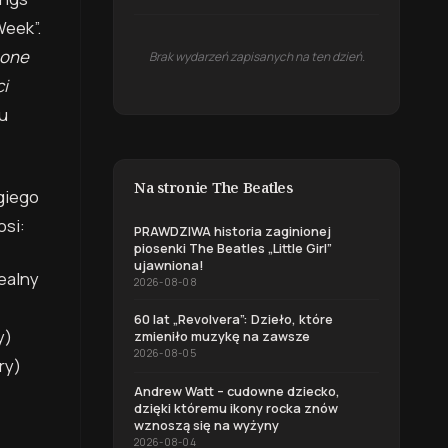
Week”.
hone
Brak wydarzeń zapisanych na ten dzień.
i
zu
Na stronie The Beatles
giego
osi:
PRAWDZIWA historia zaginionej
piosenki The Beatles „Little Girl”
ujawniona!
ealny
2026-08-08
60 lat „Revolvera”: Dzieło, które
y)
zmieniło muzykę na zawsze
2026-08-05
ry)
Andrew Watt – cudowne dziecko,
dzięki któremu ikony rocka znów
wznoszą się na wyżyny
2026-08-04