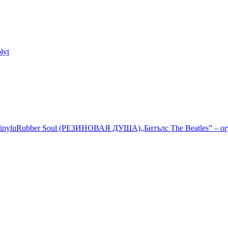
łyt
inylu
Rubber Soul (РЕЗИНОВАЯ ДУША)
„Битълс The Beatles” – or