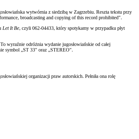
gosłowiańska wytwórnia z siedzibą w Zagrzebiu. Reszta tekstu przy
formance, broadcasting and copying of this record prohibited".
mu
Let It Be
, czyli 062-04433, który spotykamy w przypadku płyt
e. To wyraźnie odróżnia wydanie jugosłowiańskie od całej
ronie symbol „ST 33" oraz „STEREO".
łowiańskiej organizacji praw autorskich. Pełniła ona rolę