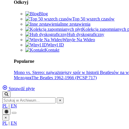
Odkryj
Blog
Top 50 wszech czasów
Inne zestawienia
Kolekcja zapomnianych p
Hub dyskograficzny
Winyle Na Wideo
Winyl ID
Kontakt
Popularne
Mono vs. Stereo: najważniejszy spór w historii Beatlesów na w
Мелодия
The Beatles 1962-1966 (PCSP 717)
Sprawdź płytę
×
PL
|
EN
×
PL
|
EN