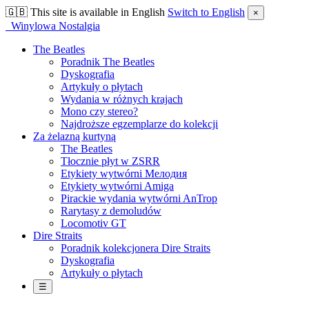
🇬🇧
This site is available in English
Switch to English
×
Winylowa Nostalgia
The Beatles
Poradnik The Beatles
Dyskografia
Artykuły o płytach
Wydania w różnych krajach
Mono czy stereo?
Najdroższe egzemplarze do kolekcji
Za żelazną kurtyną
The Beatles
Tłocznie płyt w ZSRR
Etykiety wytwórni Мелодия
Etykiety wytwórni Amiga
Pirackie wydania wytwórni AnTrop
Rarytasy z demoludów
Locomotiv GT
Dire Straits
Poradnik kolekcjonera Dire Straits
Dyskografia
Artykuły o płytach
☰