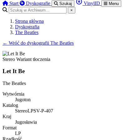
Start
Dyskografie
VinylID
Szukaj
Menu
×
Strona główna
Dyskografia
The Beatles
←
Wróć do dyskografii The Beatles
Stereo
Wariant tłoczenia
Let It Be
The Beatles
Wytwórnia
Jugoton
Katalog
Stereo
LPSV-P-407
Kraj
Jugosławia
Format
LP
Rzadkość