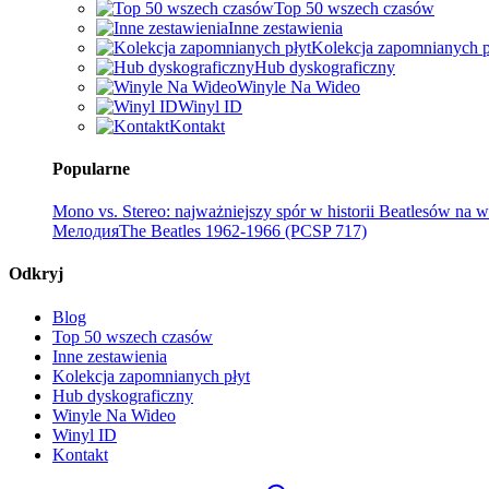
Top 50 wszech czasów
Inne zestawienia
Kolekcja zapomnianych p
Hub dyskograficzny
Winyle Na Wideo
Winyl ID
Kontakt
Popularne
Mono vs. Stereo: najważniejszy spór w historii Beatlesów na w
Мелодия
The Beatles 1962-1966 (PCSP 717)
Odkryj
Blog
Top 50 wszech czasów
Inne zestawienia
Kolekcja zapomnianych płyt
Hub dyskograficzny
Winyle Na Wideo
Winyl ID
Kontakt