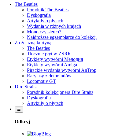
The Beatles
Poradnik The Beatles
Dyskografia
Artykuły o płytach
Wydania w różnych krajach
Mono czy stereo?
Najdroższe egzemplarze do kolekcji
Za żelazną kurtyną
The Beatles
Tłocznie płyt w ZSRR
Etykiety wytwórni Мелодия
Etykiety wytwórni Amiga
Pirackie wydania wytwórni AnTrop
Rarytasy z demoludów
Locomotiv GT
Dire Straits
Poradnik kolekcjonera Dire Straits
Dyskografia
Artykuły o płytach
☰
Odkryj
Blog