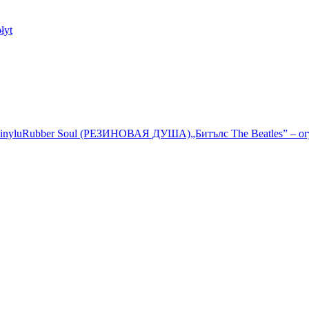
łyt
inylu
Rubber Soul (РЕЗИНОВАЯ ДУША)
„Битълс The Beatles” – or