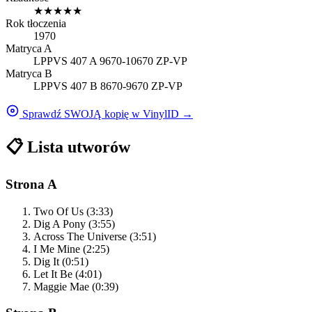
★
★
★
★
★
Rok tłoczenia
1970
Matryca A
LPPVS 407 A 9670-10670 ZP-VP
Matryca B
LPPVS 407 B 8670-9670 ZP-VP
Sprawdź SWOJĄ kopię w VinylID →
📋
Lista utworów
Strona A
Two Of Us (3:33)
Dig A Pony (3:55)
Across The Universe (3:51)
I Me Mine (2:25)
Dig It (0:51)
Let It Be (4:01)
Maggie Mae (0:39)