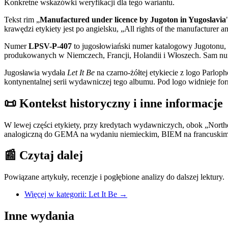
Konkretne wskazówki weryfikacji dla tego wariantu.
Tekst rim „
Manufactured under licence by Jugoton in Yugoslavia
krawędzi etykiety jest po angielsku, „All rights of the manufacturer 
Numer
LPSV-P-407
to jugosłowiański numer katalogowy Jugotonu, 
produkowanych w Niemczech, Francji, Holandii i Włoszech. Sam n
Jugosławia wydała
Let It Be
na czarno-żółtej etykiecie z logo Parlop
kontynentalnej serii wydawniczej tego albumu. Pod logo widnieje f
📜
Kontekst historyczny i inne informacje
W lewej części etykiety, przy kredytach wydawniczych, obok „Norther
analogiczną do GEMA na wydaniu niemieckim, BIEM na francuskim 
📰
Czytaj dalej
Powiązane artykuły, recenzje i pogłębione analizy do dalszej lektury.
Więcej w kategorii: Let It Be
→
Inne wydania