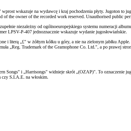
" wprost wskazuje na wydawcę i kraj pochodzenia płyty. Jugoton to ju
and of the owner of the recorded work reserved. Unauthorised public per
zupełnie niezależny od ogólnoeuropejskiego systemu numeracji albu
umer LPSV-P-407 jednoznacznie wskazuje wydanie jugosłowiańskie.
hone i literą „£" w żółtym kółku u góry, a nie na zielonym jabłku Appl
ormuła „Reg. Trademark of the Gramophone Co. Ltd.", a po prawej st
n Songs" i „Harrisongs" widnieje skrót „(OZAP)". To oznaczenie jugos
czy S.I.A.E. na włoskim.