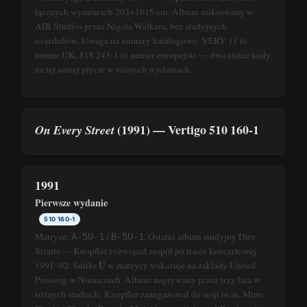
łącznych wymiarach 203×1615 cm. Album miksowany w
AIR Studios przez Nigela Walkera, bez studyjnych
overdubów. Uwaga na numery katalogowe: VERY 11 to
numer UK, 818 243-1 to numer europejski — dwa różne kody
na tej samej płycie w różnych wydaniach.
(1991) — Vertigo 510 160-1
On Every Street
1991
Pierwsze wydanie
510 160-1
Matryce:
/
. Ostatni album studyjny Dire
A-5U-1
B-5U-1
Straits — Knopfler rozwiązał zespół po trasie koncertowej
U
1991–92. Sufiks
w matrycy wskazuje na zakłady United
Pressing w Niemczech. Album nagrywany przez trzy lata w
różnych studiach; Knopfler zaangażował do sesji m.in. Minu