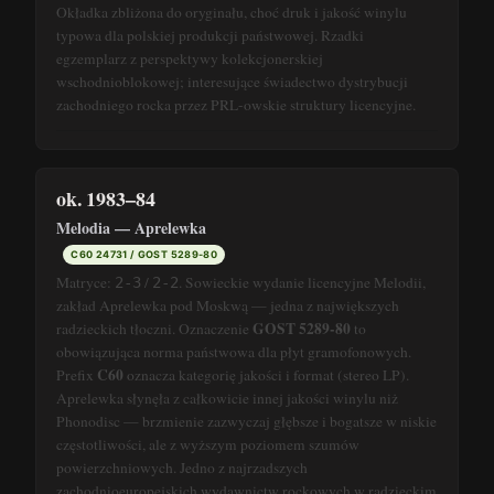
Okładka zbliżona do oryginału, choć druk i jakość winylu
typowa dla polskiej produkcji państwowej. Rzadki
egzemplarz z perspektywy kolekcjonerskiej
wschodnioblokowej; interesujące świadectwo dystrybucji
zachodniego rocka przez PRL-owskie struktury licencyjne.
ok. 1983–84
Melodia — Aprelewka
C60 24731 / GOST 5289-80
Matryce:
/
. Sowieckie wydanie licencyjne Melodii,
2-3
2-2
zakład Aprelewka pod Moskwą — jedna z największych
GOST 5289-80
radzieckich tłoczni. Oznaczenie
to
obowiązująca norma państwowa dla płyt gramofonowych.
C60
Prefix
oznacza kategorię jakości i format (stereo LP).
Aprelewka słynęła z całkowicie innej jakości winylu niż
Phonodisc — brzmienie zazwyczaj głębsze i bogatsze w niskie
częstotliwości, ale z wyższym poziomem szumów
powierzchniowych. Jedno z najrzadszych
zachodnioeuropejskich wydawnictw rockowych w radzieckim