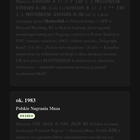
Matryce:
6359109 A // 2 ▽ 130 1 1 MASTERDISK
(str. 1) /
6359109-A-UK-1
6359109 B // 2 ▽ ** 130
(str. 2). Lakier
1 1 MASTERDISK 6359109-B-UK
Masterdisk
wycinany przez
w Nowym Jorku — HW to
Howard Wuelfing, RL to Robert Ludwig, dwie legendy
masteringu tamtej ery. Nagrany cyfrowo w Power Station w
NYC (marzec–czerwiec 1982). Album zawiera „Telegraph
Road” (14:18) i „Private Investigations” (6:45) — Knopfler
inspirował się widokiem tej drogi z okna autokaru tournée.
UK first press z MASTERDISK w dead wax to absolutna
referencja — audiofilo regularnie stawiają go ponad
wydaniami MoFi.
ok. 1983
Polskie Nagrania Muza
SX 2624
Matryce:
/
. Polskie wydanie
S3X 2624 A
S3X 2624 B2
S3X
licencyjne Polskich Nagrań — tłocznia Muza. Prefiks
w
matrycy to sygnatura Muzy charakterystyczna dla tej ery.