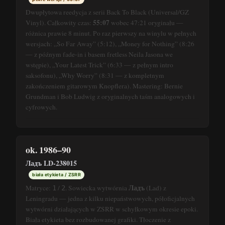
Dwupłytowa reedycja z serii Back To Black (Universal/GZ
55:07
Vinyl). Całkowity czas:
wobec 47:21 oryginału —
różnica prawie 8 minut. Po raz pierwszy na winylu w pełnych
wersjach: „So Far Away” (5:12), „Money for Nothing” (8:26
— z późnym fade-in i basem fretless Neila Jasona we
wstępie), „Your Latest Trick” (6:33 — z pełnym intro
saksofonu), „Why Worry” (8:31 — z kompletnym
zakończeniem gitarowym Knopflera). Mastering: Bernie
Grundman i Bob Ludwig z oryginalnych taśm analogowych i
cyfrowych.
ok. 1986–90
Ладъ LD-238015
biała etykieta / ZSRR
Ладъ
Matryce:
/
. Sowiecka wytwórnia
(Lad) z
1
2
Leningradu — jedna z kilku niepaństwowych, półoficjalnych
wytwórni działających w ZSRR w schyłkowym okresie epoki.
Biała etykieta bez rozbudowanej grafiki. Tłoczenie z