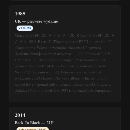
1985
UK — pierwsze wydanie
VERH 25
Matryce:
(str. 1) /
VERH 25 A / 5 ▽ 420 R
VERH 25 A
(str. 2). Tłoczony przez PRT Ltd., zakład 420
/ 8 ▽ 420 R
(Dagenham). Ważne: oryginalne tłoczenie LP zawiera
skrócone wersje
czterech utworów — „So Far Away” (3:59
zamiast 5:12), „Money for Nothing” (7:04 zamiast 8:26),
„Your Latest Trick” (4:46 — bez intro saksofonu) i „Why
Worry” (5:22 zamiast 8:31). Pełne wersje znane dotąd
wyłącznie z CD i kasety. Pierwszy album w historii, który
sprzedał się w ponad milionie egzemplarzy na CD. Gitara na
okładce (National Style O z 1937 roku) należy do Knopflera.
2014
Back To Black — 2LP
pełne wersje / 55:07