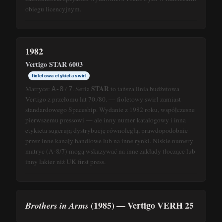
obiegu licencyjnym.
1982
Vertigo STAR 6003
fioletowa etykieta swirl
STAR
Matryce:
/
. Seria
to tańsza linia budżetowa
A-8
7
Vertigo z przełomu lat 70./80. — fioletowy swirl zamiast
standardowego Spaceship. Wydanie z 1982 roku, współczesne
pierwszemu pressowi — ale inny numer katalogowy i inna
etykieta sugerują dystrybucję równoległą, prawdopodobnie
przez inne kanały handlowe lub na inne rynki. Niskie numery
matryc (A-8/7) mogą wskazywać na inne zakłady tłoczące lub
inny lakier niż UK first press.
(1985) — Vertigo VERH 25
Brothers in Arms