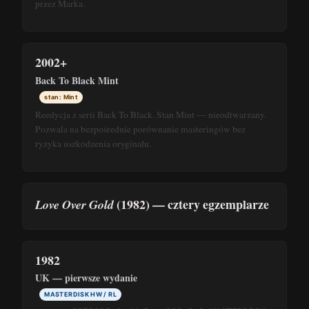
przez Marka.
2002+
Back To Black Mint
stan: Mint
Reedycja z serii Back To Black. Stan Mint — nieodtwarzany.
Pozwala na bezpośrednie porównanie masteringów bez
ryzyka uszkodzenia oryginału.
(1982) — cztery egzemplarze
Love Over Gold
1982
UK — pierwsze wydanie
MASTERDISK HW / RL