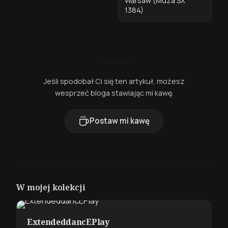
Warsaw (Muza SX
1384)
Jeśli spodobał Ci się ten artykuł, możesz
wesprzeć bloga stawiając mi kawę.
Postaw mi kawę
W mojej kolekcji
ExtendeddancEPlay