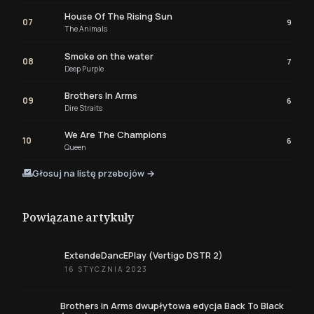
House Of The Rising Sun
07
9
The Animals
Smoke on the water
08
7
Deep Purple
Brothers In Arms
09
6
Dire Straits
We Are The Champions
10
6
Queen
Głosuj na listę przebojów →
Powiązane artykuły
ExtendeDancEPlay (Vertigo DSTR 2)
16 STYCZNIA 2023
Brothers in Arms dwupłytowa edycja Back To Black