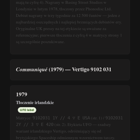
mają tu cyfrę 4). Nagrany w Basing Street Studios w
Londynie w lutym 1978, tłoczony przez Phonodisc Ltd.
Debiut nagrany w trzy tygodnie za 12 500 funtów — jeden z
najbardziej oszczędnych i najlepiej brzmiących debiutów ery.
Oryginalne UK pressy na tej etykiecie są uważane za
referencyjne; pierwsze tłoczenia z cyfrą 4 w matrycy strony 1
są szczególnie poszukiwane.
(1979) — Vertigo 9102 031
Communiqué
1979
Tłoczenie irlandzkie
UFO label
Matryce:
(str. 1) /
9102031 1Y // 4 ▽ E USA
9102031
(str. 2). Etykieta UFO — rzadszy
2Y // 3 ▽ E 420
wariant irlandzkiego Vertigo, odróżniający się od
brytyjskiego Spaceship odmiennym wzornictwem tarczy.