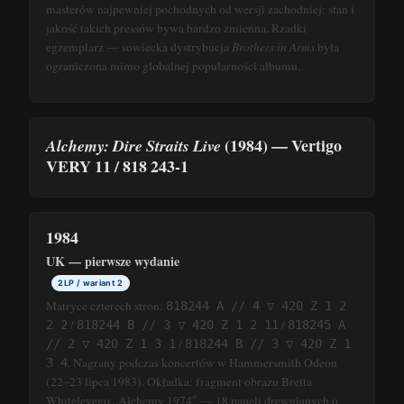
masterów najpewniej pochodnych od wersji zachodniej; stan i
jakość takich pressów bywa bardzo zmienna. Rzadki
egzemplarz — sowiecka dystrybucja
Brothers in Arms
była
ograniczona mimo globalnej popularności albumu.
(1984) — Vertigo
Alchemy: Dire Straits Live
VERY 11 / 818 243-1
1984
UK — pierwsze wydanie
2LP / wariant 2
Matryce czterech stron:
818244 A // 4 ▽ 420 Z 1 2
/
/
2 2
818244 B // 3 ▽ 420 Z 1 2 11
818245 A
/
// 2 ▽ 420 Z 1 3 1
818244 B // 3 ▽ 420 Z 1
. Nagrany podczas koncertów w Hammersmith Odeon
3 4
(22–23 lipca 1983). Okładka: fragment obrazu Bretta
Whiteleyego „Alchemy 1974″ — 18 paneli drewnianych o