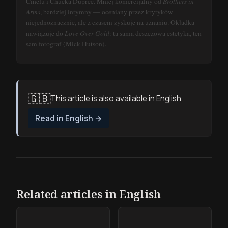
Cinelu i Chucka Duprée. Mniej komercijalny od
Brothers in
Arms
, bardziej intymny — oceniany przez krytyków
niejednoznacznie, ale z czasem zyskuje na uznaniu. Okładka
nawiązuje do
Love Over Gold
: ta sama deszczowa estetyka, ten
sam fotograf (Mick Hutson).
🇬🇧
This article is also available in English
Read in English
→
Related articles in English