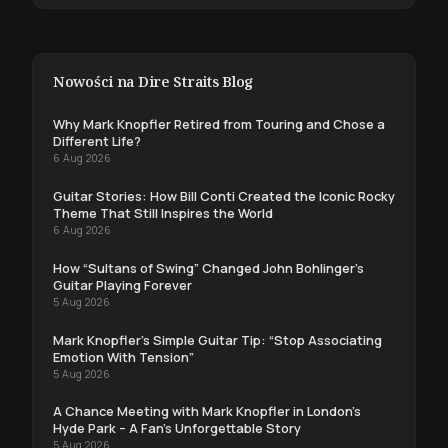
Nowości na Dire Straits Blog
Why Mark Knopfler Retired from Touring and Chose a
Different Life?
6 Aug 2026
Guitar Stories: How Bill Conti Created the Iconic Rocky
Theme That Still Inspires the World
6 Aug 2026
How “Sultans of Swing” Changed John Bohlinger’s
Guitar Playing Forever
5 Aug 2026
Mark Knopfler’s Simple Guitar Tip: “Stop Associating
Emotion With Tension”
5 Aug 2026
A Chance Meeting with Mark Knopfler in London’s
Hyde Park – A Fan’s Unforgettable Story
5 Aug 2026