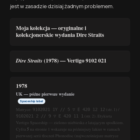
jest w zasadzie dzisiaj żadnym problemem.
Moja kolekcja — oryginalne i
kolekcjonerskie wydania Dire Straits
(1978) — Vertigo 9102 021
Dire Straits
1978
UK — późne pierwsze wydanie
Spaceship label
Matryce:
(str. 1) /
9102021 1Y // 5 ▽ E 420 12 12
(str. 2). Etykieta
9102021 2 // 9 ▽ E 420 11 1
Vertigo Spaceship — zielono-niebieska z latającym spodkiem.
5
Cyfra
na stronie 1 wskazuje na późniejszy lakier w ramach
pierwszej serii tłoczeń Phonodisc (najwcześniejsze matryce