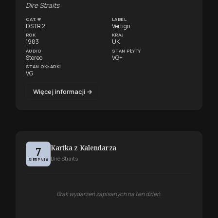
Dire Straits
CAT.#
LABEL
DSTR 2
Vertigo
ROK
KRAJ
1983
UK
AUDIO
STAN PŁYTY
Stereo
VG+
STAN OKŁADKI
VG
Więcej informacji →
Kartka z Kalendarza
7
Dire Straits
SIERPNIA
Brak wydarzeń zapisanych na ten dzień.