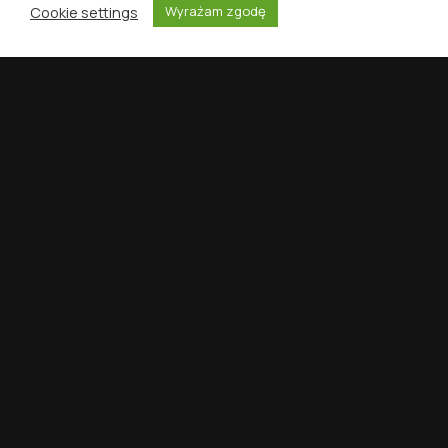
Cookie settings
Wyrażam zgodę
START
DYSKOGRAFIE
VINYLID
SZUKAJ
MENU
NAWIGACJA
Winyle Na Wideo
WSPARCIE
Kontakt
Polityka Prywatności
Warunki korzystania z serwisu
NEWSLETTER