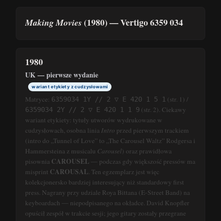
(1980) — Vertigo 6359 034
Making Movies
1980
UK — pierwsze wydanie
wariant etykiety z cudzysłowami
Matryce:
(str. 1) /
6359034 1Y // 2 ▽ E 420 1 5 1
(str. 2). Ciekawy
6359034 2Y // 2 ▽ E 420 1 1 9
wariant etykiety: tytuły utworów wydrukowane w
cudzysłowach, osobna linia
Intro
przed pierwszym trackiem
(intro do „Tunnel of Love” to „The Carousel Waltz” Rodgersa i
Hammersteina z musicalu
Carousel
) oraz prawidłowa
CAROUSEL
pisownia
— podczas gdy większość pressów ma
CAROUSAL
misprint
. Ten egzemplarz jest więc
kolekcjonersko bardziej interesujący niż standardowy first
press. Nagrany przy udziale Roya Bittana (E-Street Band) na
keyboardach — niepodpisanego na okładce. David Knopfler
opuścił zespół w trakcie sesji; jego gitary zostały przegrane