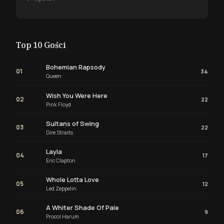
Top 10 Gości
Bohemian Rapsody
01
34
Queen
Wish You Were Here
02
22
Pink Floyd
Sultans of Swing
03
22
Dire Straits
Layla
04
17
Eric Clapton
Whole Lotta Love
05
12
Led Zeppelin
A Whiter Shade Of Pale
06
9
Procol Harum