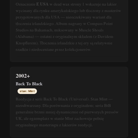
E USA
Oznaczenie
w dead wax strony 1 wskazuje na lakier
wycinany dla rynku amerykańskiego lub tłoczony z masterów
przygotowanych dla USA — nieoczekiwany wariant dla
tłoczenia irlandzkiego. Album nagrany w Compass Point
Studios na Bahamach, miksowany w Muscle Shoals
(Alabama) — ostatni z oryginalnym składem (z Davidem
Knopflerem). Tłoczenia irlandzkie z tej ery są relatywnie
rzadkie i niedoceniane przez kolekcjonerów.
2002+
Back To Black
stan: Mint
Reedycja z serii Back To Black (Universal). Stan Mint —
nieodtwarzany. Dla porównania z oryginałem; seria BtB
generalnie brzmi mniej dynamicznie od pierwszych pressów
UK, ale egzemplarz w stanie Mint zachowuje pełnię
oryginalnego masteringu z lakierów reedycji.