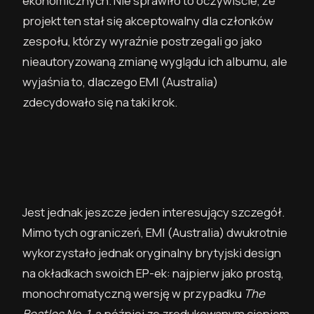
ekonomicznych. Nie sprawiło to oczywiście, że
projekt ten stał się akceptowalny dla członków
zespołu, którzy wyraźnie postrzegali go jako
nieautoryzowaną zmianę wyglądu ich albumu, ale
wyjaśnia to, dlaczego EMI (Australia)
zdecydowało się na taki krok.
Jest jednak jeszcze jeden interesujący szczegół.
Mimo tych ograniczeń, EMI (Australia) dwukrotnie
wykorzystało jednak oryginalny brytyjski design
na okładkach swoich EP-ek: najpierw jako prostą,
monochromatyczną wersję w przypadku
The
Beatles No. 1
, a później ze zredukowanym cieniem