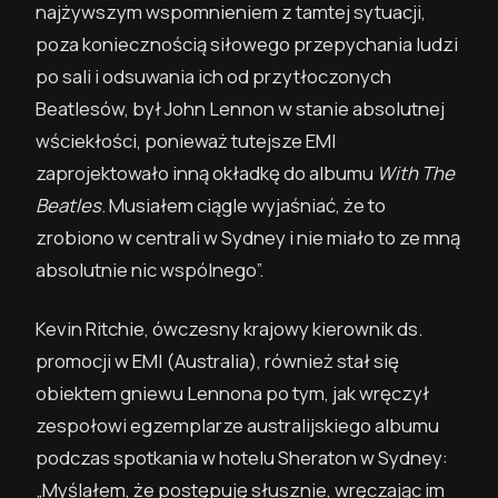
najżywszym wspomnieniem z tamtej sytuacji,
poza koniecznością siłowego przepychania ludzi
po sali i odsuwania ich od przytłoczonych
Beatlesów, był John Lennon w stanie absolutnej
wściekłości, ponieważ tutejsze EMI
zaprojektowało inną okładkę do albumu
With The
Beatles
. Musiałem ciągle wyjaśniać, że to
zrobiono w centrali w Sydney i nie miało to ze mną
absolutnie nic wspólnego”.
Kevin Ritchie, ówczesny krajowy kierownik ds.
promocji w EMI (Australia), również stał się
obiektem gniewu Lennona po tym, jak wręczył
zespołowi egzemplarze australijskiego albumu
podczas spotkania w hotelu Sheraton w Sydney:
„Myślałem, że postępuję słusznie, wręczając im