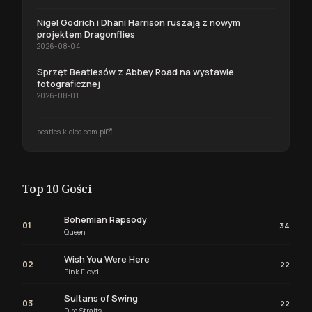
Nigel Godrich i Dhani Harrison ruszają z nowym
projektem Dragonflies
2026-08-04
Sprzęt Beatlesów z Abbey Road na wystawie
fotograficznej
2026-08-01
beatles.kielce.com.pl
Top 10 Gości
Bohemian Rapsody
01
34
Queen
Wish You Were Here
02
22
Pink Floyd
Sultans of Swing
03
22
Dire Straits