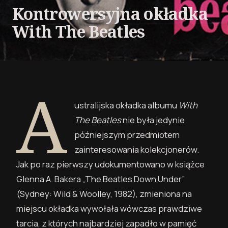
Kontrowersyjna okładka
With The Beatles
A
ustralijska okładka albumu
With
The Beatles
nie była jedynie
późniejszym przedmiotem
zainteresowania kolekcjonerów.
Jak po raz pierwszy udokumentowano w książce
Glenna A. Bakera „The Beatles Down Under”
(Sydney: Wild & Woolley, 1982), zmieniona na
miejscu okładka wywołała wówczas prawdziwe
tarcia, z których najbardziej zapadło w pamięć