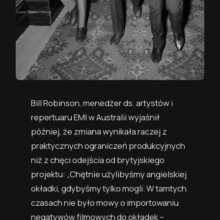
Bill Robinson, menedżer ds. artystów i
repertuaru EMI w Australii wyjaśnił
później, że zmiana wynikała raczej z
praktycznych ograniczeń produkcyjnych
niż z chęci odejścia od brytyjskiego
projektu: „Chętnie użylibyśmy angielskiej
okładki, gdybyśmy tylko mogli. W tamtych
czasach nie było mowy o importowaniu
negatywów filmowych do okładek –