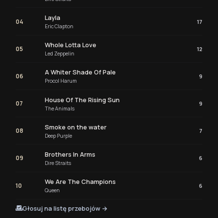
Layla
04
17
Eric Clapton
Whole Lotta Love
05
12
Led Zeppelin
A Whiter Shade Of Pale
06
9
Procol Harum
House Of The Rising Sun
07
9
The Animals
Smoke on the water
08
7
Deep Purple
Brothers In Arms
09
6
Dire Straits
We Are The Champions
10
6
Queen
Głosuj na listę przebojów →