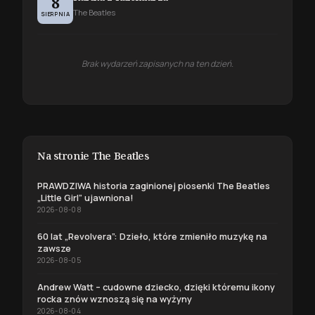
8
The Beatles
SIERPNIA
Brak wydarzeń zapisanych na ten dzień.
Na stronie The Beatles
PRAWDZIWA historia zaginionej piosenki The Beatles
„Little Girl” ujawniona!
2026-08-08
60 lat „Revolvera”: Dzieło, które zmieniło muzykę na
zawsze
2026-08-05
Andrew Watt – cudowne dziecko, dzięki któremu ikony
rocka znów wznoszą się na wyżyny
2026-08-04