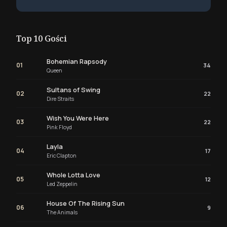
Top 10 Gości
Bohemian Rapsody
01
34
Queen
Sultans of Swing
02
22
Dire Straits
Wish You Were Here
03
22
Pink Floyd
Layla
04
17
Eric Clapton
Whole Lotta Love
05
12
Led Zeppelin
House Of The Rising Sun
06
9
The Animals