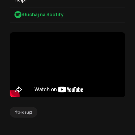
Słuchaj na Spotify
Głosuj
2