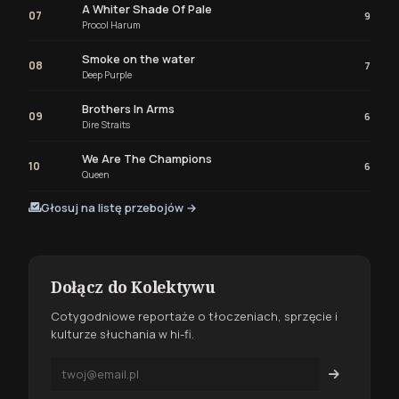
A Whiter Shade Of Pale
07
9
Procol Harum
Smoke on the water
08
7
Deep Purple
Brothers In Arms
09
6
Dire Straits
We Are The Champions
10
6
Queen
Głosuj na listę przebojów →
Dołącz do Kolektywu
Cotygodniowe reportaże o tłoczeniach, sprzęcie i
kulturze słuchania w hi-fi.