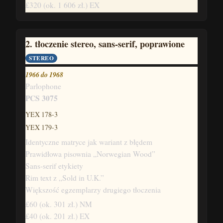
£320
(ok. 1 606 zł.)
EX
2. tłoczenie stereo, sans-serif, poprawione
STEREO
1966 do 1968
Parlophone
PCS 3075
YEX 178-3
YEX 179-3
Identyczne matryce jak wariant z błędem
Prawidłowa pisownia „Norwegian Wood”
Sans-serif etykiety
Rim text z „Sold in U.K.”
Większość egzemplarzy drugiego tłoczenia
£60
(ok. 301 zł.)
NM
£40
(ok. 201 zł.)
EX