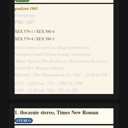
grudzień 1965
Parlophone
PMC 1267
XEX 579-1 / XEX 580-4
XEX 579-4 / XEX 580-1
Jedna strona Loud Cut, druga poprawiona
Stampery Loud Cut nie zostały zniszczone
The Beatles on Parlophone Records
(Bruce Spizer,
)
Times New Roman etykieta
Rim text: „The Gramophone Co. Ltd.”, „Sold in U.K.”
£150 – £200
(ok. 753 - 1 003 zł.)
NM
£100 – £150
(ok. 502 - 753 zł.)
EX
1. tłoczenie stereo, Times New Roman
STEREO