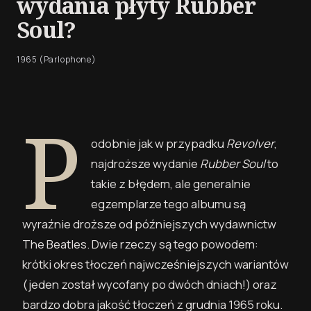
wydania płyty Rubber
Soul?
1965 (Parlophone)
P
odobnie jak w przypadku
Revolver
,
najdroższe wydanie
Rubber Soul
to
takie z błędem, ale generalnie
egzemplarze tego albumu są
wyraźnie droższe od późniejszych wydawnictw
The Beatles. Dwie rzeczy są tego powodem:
krótki okres tłoczeń najwcześniejszych wariantów
(jeden został wycofany po dwóch dniach!) oraz
bardzo dobra jakość tłoczeń z grudnia 1965 roku.