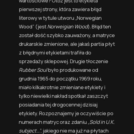
wartościowe? Otóż jest to etykieta
pierwszej strony, która zawiera błąd
literowy w tytule utworu „Norwegian
Wood” (jest
Norweigian Wood
). Błąd ten
został dość szybko zauważony, a matryce
drukarskie zmienione, ale jakaś partia płyt
z błędnymi etykietami trafiła do
sprzedaży sklepowej. Drugie tłoczenie
Rubber Soul
było produkowane od
grudnia 1965 do początku 1969 roku,
miało kilkakrotnie zmieniane etykiety i
tylko niewielki nakład spotkał zaszczyt
posiadania tej drogocennej dzisiaj
etykiety. Rozpoznajemy je oczywiście po
numerach matryc oraz zdaniu „
Sold in U.K.
subject…
”, jakiego nie ma już na płytach