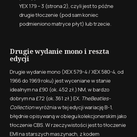
YEX 179 – 3 (strona 2), czyli jest to późne
drugie tłoczenie (pod sam koniec
podmieniono matryce płyt) lub trzecie.
Drugie wydanie mono i reszta
edycji
Drugie wydanie mono (XEX 579-4 / XEX 580-4, od
1966 do 1969 roku) jest wyceniane w stanie
idealnym na £90
(ok. 452 zł.)
NM, w bardzo
dobrym na £72
(ok. 361 zł.)
EX.
TheBeatles-
Collection
wyróżnia w tej edycji wariację B-1,
błędnie opisywaną w obiegu kolekcjonerskim jako
tłoczenie CBS. W rzeczywistości jest to tłoczenie
EMI na starszych maszynach, z kodem