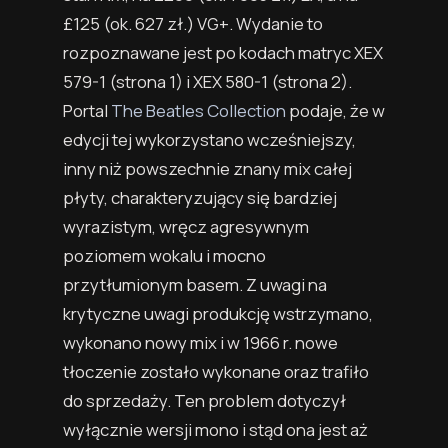
£125
(ok. 627 zł.)
VG+. Wydanie to
rozpoznawane jest po kodach matryc XEX
579-1 (strona 1) i XEX 580-1 (strona 2).
Portal
The Beatles Collection
podaje, że w
edycji tej wykorzystano wcześniejszy,
inny niż powszechnie znany mix całej
płyty, charakteryzujący się bardziej
wyrazistym, wręcz agresywnym
poziomem wokalu i mocno
przytłumionym basem. Z uwagi na
krytyczne uwagi produkcję wstrzymano,
wykonano nowy mix i w 1966 r. nowe
tłoczenie zostało wykonane oraz trafiło
do sprzedaży. Ten problem dotyczył
wyłącznie wersji mono i stąd ona jest aż