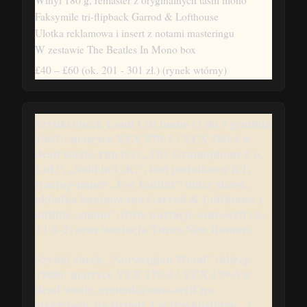
Faksymile tri-flipback Garrod & Lofthouse
Ulotka reklamowa i insert z notami masteringu
W zestawie The Beatles In Mono box
£40 – £60
(ok. 201 - 301 zł.)
(rynek wtórny)
Szybki check Loud Cut mono (3 do 5 grudnia
1965):
matryce XEX 579-1 / XEX 580-1 w
dead waxie, rim text „The Gramophone Co.
Ltd.”, „Sold in U.K.”, kod podatkowy KT,
tracing-paper „Use Emitex” inner sleeve,
okładka laminowana Garrod & Lofthouse z
outline „mono”, dwie wariacje sans-serif (A-
1 i A-2) oraz wariacja Times New Roman.
Szybki check „Norweigian Wood” (bliżej
1968):
matryce YEX 178-3 / YEX 179-3 w
dead waxie, czcionka sans-serif na
etykietach, na stronie 1 w tracklistingu
„2.