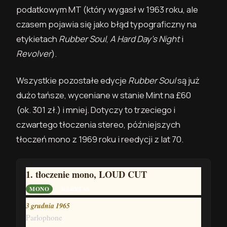
podatkowym MT (który wygasł w 1963 roku, ale
czasem pojawia się jako błąd typograficzny na
etykietach
Rubber Soul
,
A Hard Day’s Night
i
Revolver
).
Wszystkie pozostałe edycje
Rubber Soul
są już
dużo tańsze, wyceniane w stanie Mint na £60
(ok. 301 zł.)
i mniej. Dotyczy to trzeciego i
czwartego tłoczenia stereo, późniejszych
tłoczeń mono z 1969 roku i reedycji z lat 70.
1. tłoczenie mono, LOUD CUT
MONO
RARYTAS
3 grudnia 1965
Parlophone