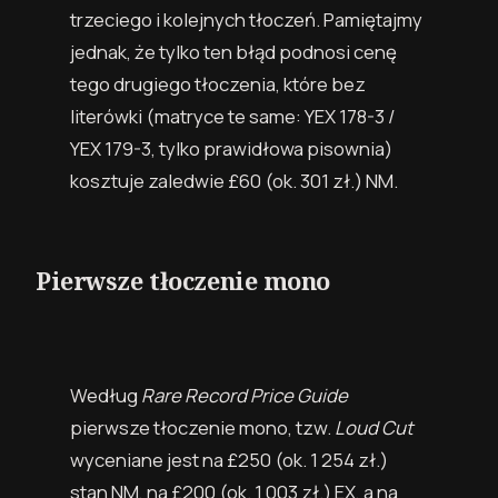
trzeciego i kolejnych tłoczeń. Pamiętajmy
jednak, że tylko ten błąd podnosi cenę
tego drugiego tłoczenia, które bez
literówki (matryce te same: YEX 178-3 /
YEX 179-3, tylko prawidłowa pisownia)
kosztuje zaledwie £60
(ok. 301 zł.)
NM.
Pierwsze tłoczenie mono
Według
Rare Record Price Guide
pierwsze tłoczenie mono, tzw.
Loud Cut
wyceniane jest na £250
(ok. 1 254 zł.)
stan NM, na £200
(ok. 1 003 zł.)
EX, a na