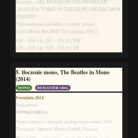
Rim text: „ALL RIGHTS OF THE PRODUCER”
„MANUFACTURED IN THE UK BY EMI RECORDS
LIMITED”
Nielaminowana okładka z outline „mono”
Część Mono Box BMC 10 (sierpień 1982)
£40 – £60
(ok. 201 - 301 zł.)
NM
£25 – £35
(ok. 125 - 176 zł.)
EX
5. tłoczenie mono, The Beatles in Mono
(2014)
MONO
REMASTER 180G
8 września 2014
Parlophone
5099963380316
Nowe matryce z mastera analogowego mono 1965
Tłoczenie: Optimal Media GmbH, Niemcy
Winyl 180 g, remaster z oryginalnych taśm mono