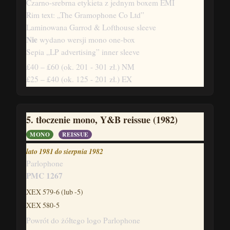
Czarno-srebrna etykieta z jednym boxem EMI
Rim text: „The Gramophone Co Ltd”
Laminowana Garrod & Lofthouse sleeve
Nie
wydano wersji mono one-box
Sepia „LP advertising” inner sleeve
£40 – £60
(ok. 201 - 301 zł.)
NM
£25 – £40
(ok. 125 - 201 zł.)
EX
5. tłoczenie mono, Y&B reissue (1982)
MONO
REISSUE
lato 1981 do sierpnia 1982
Parlophone
PMC 1267
XEX 579-6 (lub -5)
XEX 580-5
Powrót do żółtego logo Parlophone