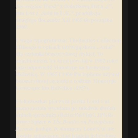
z dodatkową literą „i”,
Norweigian Wood”
rim text z „Sold in U.K.”, produkcja
drugiego tłoczenia: XII 1965 do początku
1969.
Uwaga typograficzna:
TheBeatles-Collection
i Discogs w opisach używają słowa „Arial”
dla czcionki bezszeryfowej etykiet. To
anachronizm, bo Arial powstał w 1982 roku
jako odpowiedź Monotype na licencyjną
Helveticę. W 1965 i 1966 Parlophone używał
bezszeryfowej czcionki z rodziny Monotype
Grotesque lub Helvetica (1957).
Ciekawostka:
pierwsza partia Loud Cut
mono została wycofana po zaledwie
dwóch
dniach
sprzedaży (BetterOnVinyl, JPGR).
Bruce Spizer w
The Beatles on Parlophone
podaje, że stampery Loud Cut nie
Records
zostały zniszczone, stąd istnieją hybrydowe