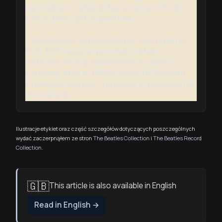
egzemplarze, gdzie jedna strona jest Loud
Cut, a druga już poprawiona.
Ciekawostka:
najwcześniejsze egzemplarze
PCS 3075 mają na przedniej okładce
widoczny zaczep materiałowy na kurtce
Lennona, drobny defekt fotografii Roberta
Freemana, usunięty retuszem w późniejszych
tłoczeniach.
Ilustracje etykiet oraz część szczegółów dotyczących poszczególnych
wydać zaczerpnąłem ze stron
The Beatles Collection
i
The Beatles Record
Collection
.
🇬🇧
This article is also available in English
Read in English
→