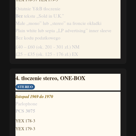
Ostatnie Y&B tłoczenie
Bez
tekstu „Sold in U.K.”
Małe „mono” lub „stereo” na froncie okładki
Plain white lub sepia „LP advertising” inner sleeve
Bez kodu podatkowego
£40 – £60
(ok. 201 - 301 zł.)
NM
£25 – £35
(ok. 125 - 176 zł.)
EX
4. tłoczenie stereo, ONE-BOX
STEREO
listopad 1969 do 1970
Parlophone
PCS 3075
YEX 178-3
YEX 179-3