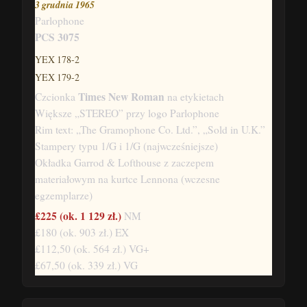
3 grudnia 1965
Parlophone
PCS 3075
YEX 178-2
YEX 179-2
Times New Roman
Czcionka
na etykietach
Większe „STEREO” przy logo Parlophone
Rim text: „The Gramophone Co. Ltd.”, „Sold in U.K.”
Stampery typu 1/G i 1/G (najwcześniejsze)
Okładka Garrod & Lofthouse z zaczepem
materiałowym na kurtce Lennona (wczesne
egzemplarze)
£225
(ok. 1 129 zł.)
NM
£180
(ok. 903 zł.)
EX
£112,50
(ok. 564 zł.)
VG+
£67,50
(ok. 339 zł.)
VG