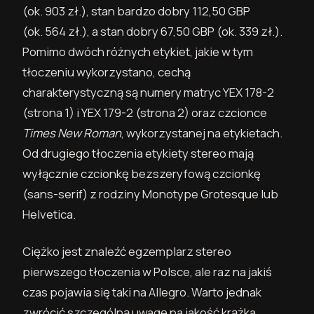
(ok. 903 zł.)
, stan bardzo dobry 112,50 GBP
(ok. 564 zł.)
, a stan dobry 67,50 GBP
(ok. 339 zł.)
.
Pomimo dwóch różnych etykiet, jakie w tym
tłoczeniu wykorzystano, cechą
charakterystyczną są numery matryc YEX 178-2
(strona 1) i YEX 179-2 (strona 2) oraz czcionce
Times New Roman
, wykorzystanej na etykietach.
Od drugiego tłoczenia etykiety stereo mają
wyłącznie czcionkę bezszeryfową czcionkę
(sans-serif) z rodziny Monotype Grotesque lub
Helvetica.
Ciężko jest znaleźć egzemplarz stereo
pierwszego tłoczenia w Polsce, ale raz na jakiś
czas pojawia się taki na Allegro. Warto jednak
zwrócić szczególną uwagę na jakość krążka.