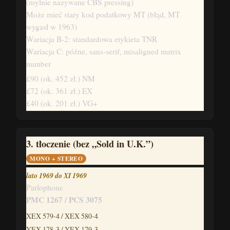
(mylnie nazywane CBS pressing)
Może mieć stary kod podatkowy MT (błąd, MT
wygasł w 1963)
Wariacja B-2: standardowa etykieta TNR
Wariacja C: późne, sans-serif, misaligned matrix
number
£90
(ok. 452 zł.)
NM
£72
(ok. 361 zł.)
EX
£40
(ok. 201 zł.)
VG+
3. tłoczenie (bez „Sold in U.K.”)
MONO + STEREO
lato 1969 do XI 1969
Parlophone
PMC 1267 / PCS 3075
XEX 579-4 / XEX 580-4
YEX 178-3 / YEX 179-3