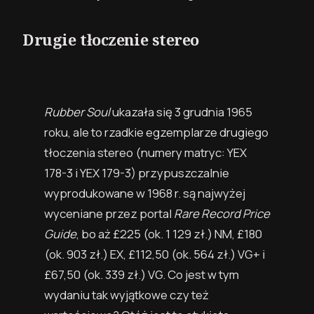
Drugie tłoczenie stereo
Rubber Soul
ukazała się 3 grudnia 1965
roku, ale to rzadkie egzemplarze drugiego
tłoczenia stereo (numery matryc: YEX
178-3 i YEX 179-3) przypuszczalnie
wyprodukowane w 1968 r. są najwyżej
wyceniane przez portal
Rare Record Price
Guide
, bo aż £225
(ok. 1 129 zł.)
NM, £180
(ok. 903 zł.)
EX, £112,50
(ok. 564 zł.)
VG+ i
£67,50
(ok. 339 zł.)
VG. Co jest w tym
wydaniu tak wyjątkowe czy też