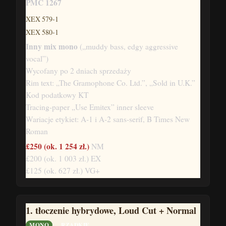
PMC 1267
XEX 579-1
XEX 580-1
Inny mix mono
(„muddy bass, edgy aggressive
vocal”)
Wycofany po 2 dniach sprzedaży
Rim text: „The Gramophone Co. Ltd.”, „Sold in U.K.”
Kod podatkowy KT
Tracing-paper „Use Emitex” inner sleeve
Wariacje etykiet: A-1 i A-2 sans-serif, B Times New
Roman
£250
(ok. 1 254 zł.)
NM
£200
(ok. 1 003 zł.)
EX
£125
(ok. 627 zł.)
VG+
1. tłoczenie hybrydowe, Loud Cut + Normal
MONO
RZADKIE