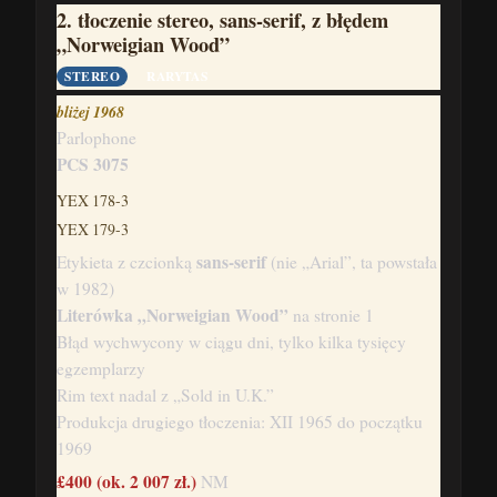
2. tłoczenie stereo, sans-serif, z błędem
„Norweigian Wood”
STEREO
RARYTAS
bliżej 1968
Parlophone
PCS 3075
YEX 178-3
YEX 179-3
sans-serif
Etykieta z czcionką
(nie „Arial”, ta powstała
w 1982)
Literówka „Norweigian Wood”
na stronie 1
Błąd wychwycony w ciągu dni, tylko kilka tysięcy
egzemplarzy
Rim text nadal z „Sold in U.K.”
Produkcja drugiego tłoczenia: XII 1965 do początku
1969
£400
(ok. 2 007 zł.)
NM