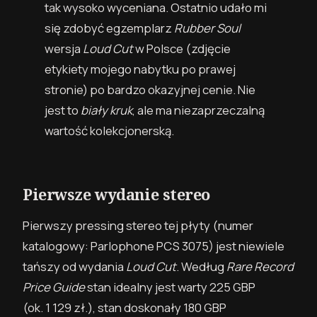
tak wysoko wyceniana. Ostatnio udało mi
się zdobyć egzemplarz
Rubber Soul
wersja
Loud Cut
w Polsce (zdjęcie
etykiety mojego nabytku po prawej
stronie) po bardzo okazyjnej cenie. Nie
jest to
biały kruk
, ale ma niezaprzeczalną
wartość kolekcjonerską.
Pierwsze wydanie stereo
Pierwszy pressing stereo tej płyty (numer
katalogowy: Parlophone PCS 3075) jest niewiele
tańszy od wydania
Loud Cut
. Według
Rare Record
Price Guide
stan idealny jest warty 225 GBP
(ok. 1 129 zł.)
, stan doskonały 180 GBP