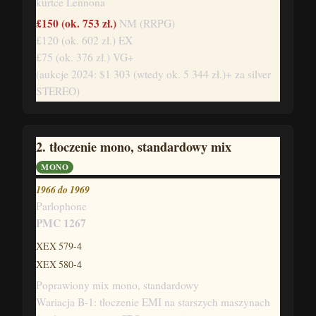
kurtce Lennona
£150
(ok. 753 zł.)
NM (RRPG)
£120
(ok. 602 zł.)
EX
£75
(ok. 376 zł.)
VG+
(aukcje 2024: $1 303
(wtedy ok. 5 344 zł.)
+ za silver
STEREO)
2. tłoczenie mono, standardowy mix
MONO
1966 do 1969
Parlophone
PMC 1267
XEX 579-4
XEX 580-4
Poprawiony mix mono, standardowy
Wariacja B-1: tłoczenie EMI na starszych maszynach