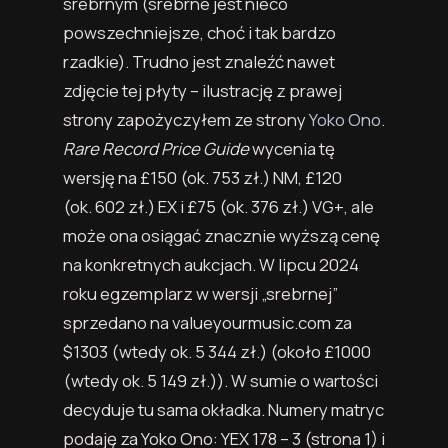
srebrnym (srebrne jest nieco
powszechniejsze, choć i tak bardzo
rzadkie). Trudno jest znaleźć nawet
zdjęcie tej płyty – ilustrację z prawej
strony zapożyczyłem ze strony
Yoko Ono
.
Rare Record Price Guide
wycenia tę
wersję na £150
(ok. 753 zł.)
NM, £120
(ok. 602 zł.)
EX i £75
(ok. 376 zł.)
VG+, ale
może ona osiągać znacznie wyższą cenę
na konkretnych aukcjach. W lipcu 2024
roku egzemplarz w wersji „srebrnej”
sprzedano na valueyourmusic.com za
$1303
(wtedy ok. 5 344 zł.)
(około £1000
(wtedy ok. 5 149 zł.)
). W sumie o wartości
decyduje tu sama okładka. Numery matryc
podaję za Yoko Ono: YEX 178 – 3 (strona 1) i