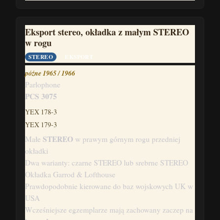
Eksport stereo, okładka z małym STEREO
w rogu
STEREO
EKSPORT
późne 1965 / 1966
Parlophone
PCS 3075
YEX 178-3
YEX 179-3
STEREO
Małe
w prawym górnym rogu przedniej
okładki
Dwa warianty: czarne STEREO lub srebrne STEREO
Okładka Garrod & Lofthouse
Prawdopodobnie kierowane do baz wojskowych UK w
USA
Wcześniejsze egzemplarze mają zachowany zaczep na