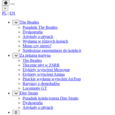
×
PL
|
EN
The Beatles
Poradnik The Beatles
Dyskografia
Artykuły o płytach
Wydania w różnych krajach
Mono czy stereo?
Najdroższe egzemplarze do kolekcji
Za żelazną kurtyną
The Beatles
Tłocznie płyt w ZSRR
Etykiety wytwórni Мелодия
Etykiety wytwórni Amiga
Pirackie wydania wytwórni AnTrop
Rarytasy z demoludów
Locomotiv GT
Dire Straits
Poradnik kolekcjonera Dire Straits
Dyskografia
Artykuły o płytach
☰