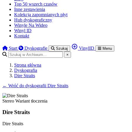
Top 50 wszech czasów
Inne zestawienia
Kolekcja zapomnianych płyt
Hub dyskograficzny
Winyle Na Wideo
Winyl ID
Kontakt
Start
Dyskografie
VinylID
Szukaj
Menu
×
Strona główna
Dyskografia
Dire Straits
←
Wróć do dyskografii Dire Straits
Stereo
Wariant tłoczenia
Dire Straits
Dire Straits