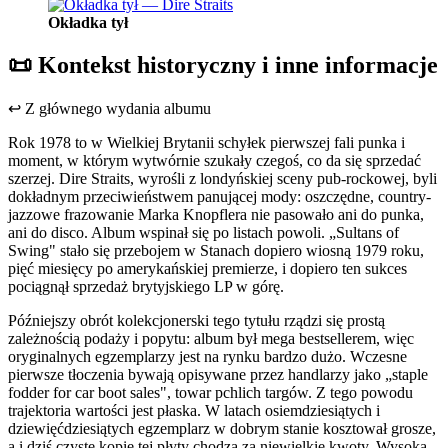
Okładka tył
📜
Kontekst historyczny i inne informacje
↩
Z głównego wydania albumu
Rok 1978 to w Wielkiej Brytanii schyłek pierwszej fali punka i
moment, w którym wytwórnie szukały czegoś, co da się sprzedać
szerzej. Dire Straits, wyrośli z londyńskiej sceny pub-rockowej, byli
dokładnym przeciwieństwem panującej mody: oszczędne, country-
jazzowe frazowanie Marka Knopflera nie pasowało ani do punka,
ani do disco. Album wspinał się po listach powoli. „Sultans of
Swing" stało się przebojem w Stanach dopiero wiosną 1979 roku,
pięć miesięcy po amerykańskiej premierze, i dopiero ten sukces
pociągnął sprzedaż brytyjskiego LP w górę.
Późniejszy obrót kolekcjonerski tego tytułu rządzi się prostą
zależnością podaży i popytu: album był mega bestsellerem, więc
oryginalnych egzemplarzy jest na rynku bardzo dużo. Wczesne
pierwsze tłoczenia bywają opisywane przez handlarzy jako „staple
fodder for car boot sales", towar pchlich targów. Z tego powodu
trajektoria wartości jest płaska. W latach osiemdziesiątych i
dziewięćdziesiątych egzemplarz w dobrym stanie kosztował grosze,
a i dziś czyste kopie tej płyty chodzą za niewielkie kwoty. Wysoką