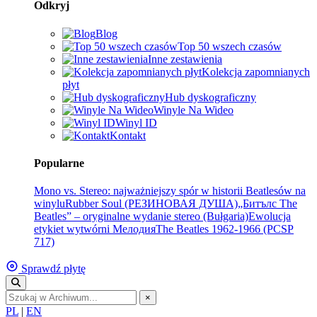
Odkryj
Blog
Top 50 wszech czasów
Inne zestawienia
Kolekcja zapomnianych
płyt
Hub dyskograficzny
Winyle Na Wideo
Winyl ID
Kontakt
Popularne
Mono vs. Stereo: najważniejszy spór w historii Beatlesów na
winylu
Rubber Soul (РЕЗИНОВАЯ ДУША)
„Битълс The
Beatles” – oryginalne wydanie stereo (Bułgaria)
Ewolucja
etykiet wytwórni Мелодия
The Beatles 1962-1966 (PCSP
717)
Sprawdź płytę
×
PL
|
EN