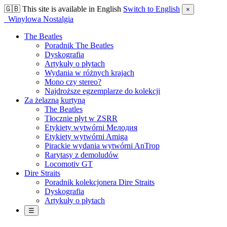
🇬🇧
This site is available in English
Switch to English
×
Winylowa Nostalgia
The Beatles
Poradnik The Beatles
Dyskografia
Artykuły o płytach
Wydania w różnych krajach
Mono czy stereo?
Najdroższe egzemplarze do kolekcji
Za żelazną kurtyną
The Beatles
Tłocznie płyt w ZSRR
Etykiety wytwórni Мелодия
Etykiety wytwórni Amiga
Pirackie wydania wytwórni AnTrop
Rarytasy z demoludów
Locomotiv GT
Dire Straits
Poradnik kolekcjonera Dire Straits
Dyskografia
Artykuły o płytach
☰