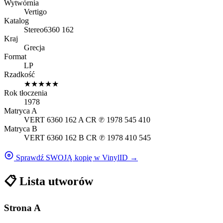
Wytwórnia
Vertigo
Katalog
Stereo
6360 162
Kraj
Grecja
Format
LP
Rzadkość
★
★
★
★
★
Rok tłoczenia
1978
Matryca A
VERT 6360 162 A CR ℗ 1978 545 410
Matryca B
VERT 6360 162 B CR ℗ 1978 410 545
Sprawdź SWOJĄ kopię w VinylID →
📋
Lista utworów
Strona A