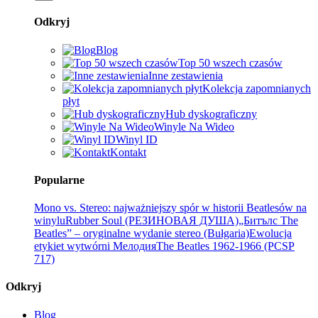
Odkryj
Blog
Top 50 wszech czasów
Inne zestawienia
Kolekcja zapomnianych
płyt
Hub dyskograficzny
Winyle Na Wideo
Winyl ID
Kontakt
Popularne
Mono vs. Stereo: najważniejszy spór w historii Beatlesów na
winylu
Rubber Soul (РЕЗИНОВАЯ ДУША)
„Битълс The
Beatles” – oryginalne wydanie stereo (Bułgaria)
Ewolucja
etykiet wytwórni Мелодия
The Beatles 1962-1966 (PCSP
717)
Odkryj
Blog