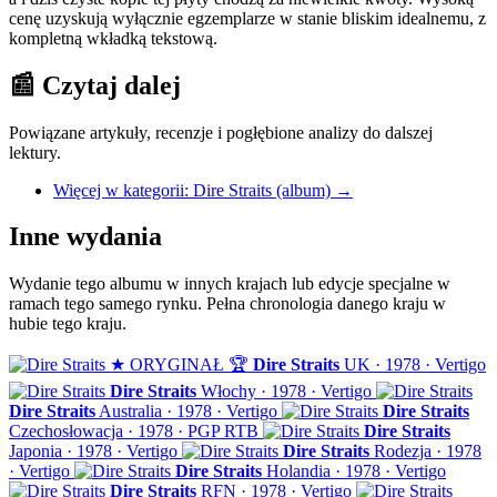
cenę uzyskują wyłącznie egzemplarze w stanie bliskim idealnemu, z
kompletną wkładką tekstową.
📰
Czytaj dalej
Powiązane artykuły, recenzje i pogłębione analizy do dalszej
lektury.
Więcej w kategorii: Dire Straits (album)
→
Inne wydania
Wydanie tego albumu w innych krajach lub edycje specjalne w
ramach tego samego rynku. Pełna chronologia danego kraju w
hubie tego kraju.
★ ORYGINAŁ
🏆
Dire Straits
UK · 1978 · Vertigo
Dire Straits
Włochy · 1978 · Vertigo
Dire Straits
Australia · 1978 · Vertigo
Dire Straits
Czechosłowacja · 1978 · PGP RTB
Dire Straits
Japonia · 1978 · Vertigo
Dire Straits
Rodezja · 1978
· Vertigo
Dire Straits
Holandia · 1978 · Vertigo
Dire Straits
RFN · 1978 · Vertigo