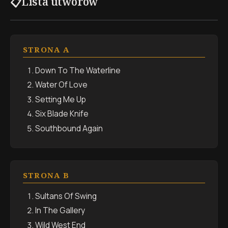
Lista utworów
📋
STRONA A
Down To The Waterline
Water Of Love
Setting Me Up
Six Blade Knife
Southbound Again
STRONA B
Sultans Of Swing
In The Gallery
Wild West End