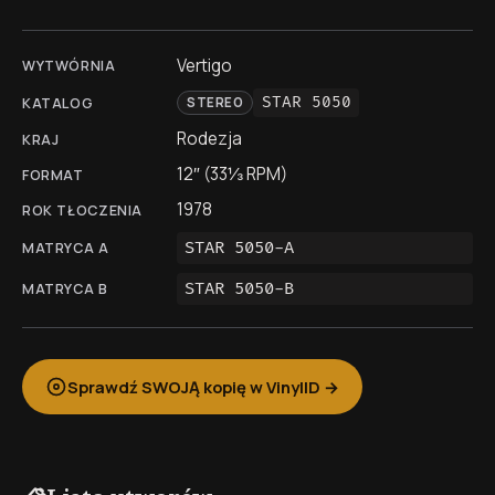
Vertigo
WYTWÓRNIA
STAR 5050
KATALOG
STEREO
Rodezja
KRAJ
12″ (33⅓ RPM)
FORMAT
1978
ROK TŁOCZENIA
STAR 5050-A
MATRYCA A
STAR 5050-B
MATRYCA B
Sprawdź SWOJĄ kopię w VinylID →