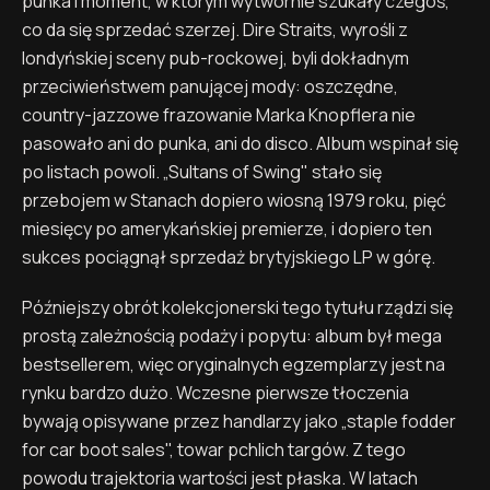
punka i moment, w którym wytwórnie szukały czegoś,
co da się sprzedać szerzej. Dire Straits, wyrośli z
londyńskiej sceny pub-rockowej, byli dokładnym
przeciwieństwem panującej mody: oszczędne,
country-jazzowe frazowanie Marka Knopflera nie
pasowało ani do punka, ani do disco. Album wspinał się
po listach powoli. „Sultans of Swing" stało się
przebojem w Stanach dopiero wiosną 1979 roku, pięć
miesięcy po amerykańskiej premierze, i dopiero ten
sukces pociągnął sprzedaż brytyjskiego LP w górę.
Późniejszy obrót kolekcjonerski tego tytułu rządzi się
prostą zależnością podaży i popytu: album był mega
bestsellerem, więc oryginalnych egzemplarzy jest na
rynku bardzo dużo. Wczesne pierwsze tłoczenia
bywają opisywane przez handlarzy jako „staple fodder
for car boot sales", towar pchlich targów. Z tego
powodu trajektoria wartości jest płaska. W latach