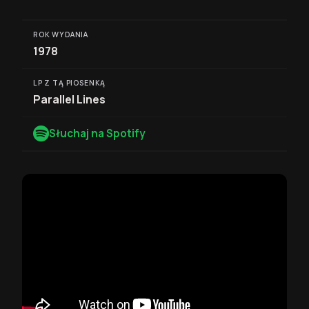
ROK WYDANIA
1978
LP Z TĄ PIOSENKĄ
Parallel Lines
Słuchaj na Spotify