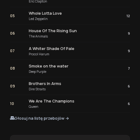
Eric Clapton
Whole Lotta Love
05
12
Led Zeppelin
House Of The Rising Sun
06
9
The Animals
A Whiter Shade Of Pale
07
9
Procol Harum
Smoke on the water
08
7
Deep Purple
Brothers In Arms
09
6
Dire Straits
We Are The Champions
10
6
Queen
Głosuj na listę przebojów →