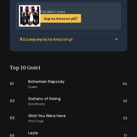
Parallel Lines
Kup na Amazon.pl
Szukaj więcej na Amazon.pl
Top 10 Gości
Bohemian Rapsody
01
34
Queen
Sultans of Swing
02
22
Dire Straits
Wish You Were Here
03
22
Pink Floyd
Layla
04
17