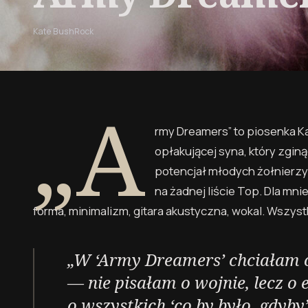
Kate Bush
Rock
„A
rmy Dreamers” to piosenka Ka
opłakującej syna, który zgin
potencjał młodych żołnierzy.
na żadnej liście Top. Dla mn
forma, minimalizm, gitara akustyczna, wokal. Wszyst
„W ‘Army Dreamers’ chciałam op
— nie pisałam o wojnie, lecz o 
o wszystkich ‘co by było, gdyby’