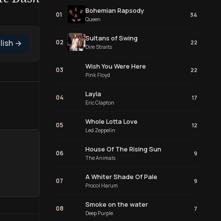
Bohemian Rapsody
01
34
Queen
Sultans of Swing
02
lish
→
22
Dire Straits
Wish You Were Here
03
22
Pink Floyd
Layla
04
17
Eric Clapton
Whole Lotta Love
05
12
Led Zeppelin
House Of The Rising Sun
06
9
The Animals
A Whiter Shade Of Pale
07
9
Procol Harum
Smoke on the water
08
7
Deep Purple