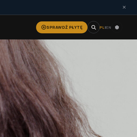
×
SPRAWDŹ PŁYTĘ
PL
|
EN