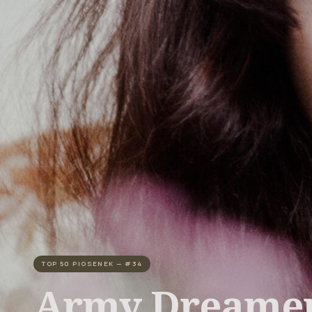
TOP 50 PIOSENEK — #34
Army Dreame