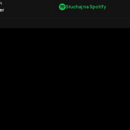
KĄ
Słuchaj na Spotify
er