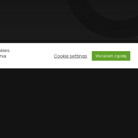
okies.
nia
Cookie settings
Wyrażam zgodę
NEWSLETTER
atności
stania z serwisu