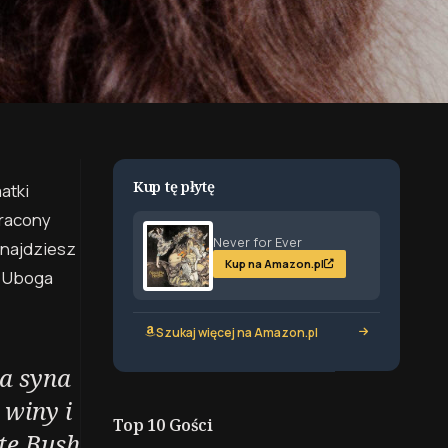
Kup tę płytę
atki
tracony
Never for Ever
znajdziesz
Kup na Amazon.pl
. Uboga
Szukaj więcej na Amazon.pl
ła syna
 winy i
Top 10 Gości
te Bush