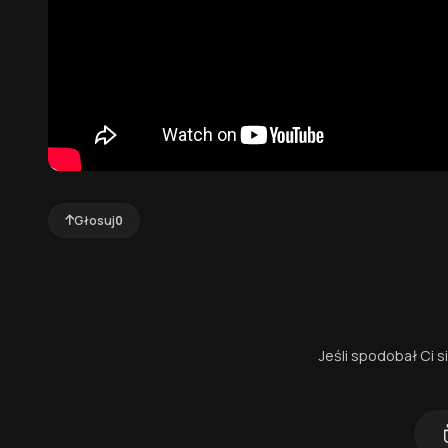
Głosuj
0
Jeśli spodobał Ci 