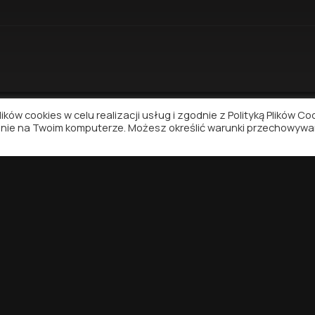
ków cookies w celu realizacji usług i zgodnie z Polityką Plików Co
nie na Twoim komputerze. Możesz określić warunki przechowywa
NAWIGACJA
WSPARCIE
Winyle Na Wideo
Kontakt
Polityka Pryw
Warunki korzy