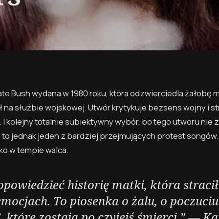
te Bush wydana w 1980 roku, która odzwierciedla żałobę m
ął na służbie wojskowej. Utwór krytykuje bezsens wojny i s
 I kolejny totalnie subiektywny wybór, bo tego utworu nie 
ie to jednak jeden z bardziej przejmujących protest songów
ko w tempie walca.
owiedzieć historię matki, która straci
emocjach. To piosenka o żalu, o poczuciu
, które zostają po czyjejś śmierci.” —
Ka