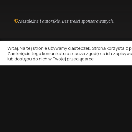
Niezależne i autorskie. Bez treści sponsorowanych.
Witaj. Na tej stronie używamy ciasteczek. Strona korzysta z pli
Zamknięcie tego komunikatu oznacza zgodę na ich zapisywa
lub dostępu do nich w Twojej przeglądarce.
Winylowa Nostalgia
Bo muzyka zasługuje, żeby o niej pisać. I już.
© 2026 WINYLOWA NOSTALGIA. WSZELKIE PRAWA ZASTRZEŻONE.