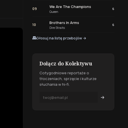
We Are The Champions
09
6
Queen
Brothers In Arms
10
6
Dire Straits
Głosuj na listę przebojów →
Dołącz do Kolektywu
Cotygodniowe reportaże o
tłoczeniach, sprzęcie i kulturze
słuchania w hi-fi.