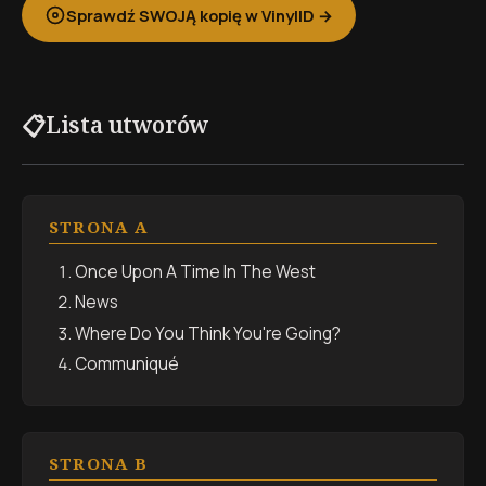
Sprawdź SWOJĄ kopię w VinylID →
Lista utworów
📋
STRONA A
Once Upon A Time In The West
News
Where Do You Think You're Going?
Communiqué
STRONA B