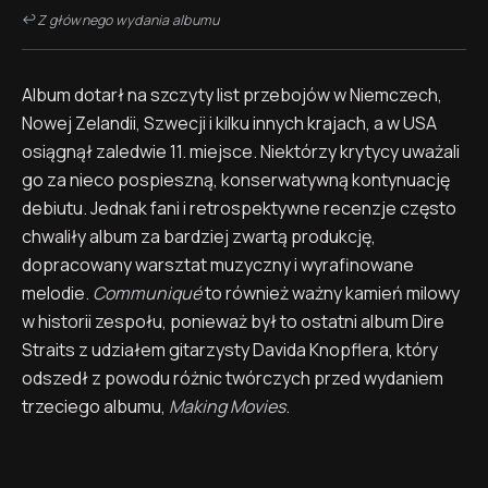
↩
Z głównego wydania albumu
Album dotarł na szczyty list przebojów w Niemczech,
Nowej Zelandii, Szwecji i kilku innych krajach, a w USA
osiągnął zaledwie 11. miejsce. Niektórzy krytycy uważali
go za nieco pospieszną, konserwatywną kontynuację
debiutu. Jednak fani i retrospektywne recenzje często
chwaliły album za bardziej zwartą produkcję,
dopracowany warsztat muzyczny i wyrafinowane
melodie.
Communiqué
to również ważny kamień milowy
w historii zespołu, ponieważ był to ostatni album Dire
Straits z udziałem gitarzysty Davida Knopflera, który
odszedł z powodu różnic twórczych przed wydaniem
trzeciego albumu,
Making Movies
.