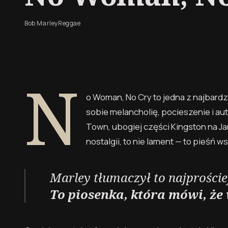
Bob Marley
Reggae
N
o Woman, No Cry to jedna z najbardz
sobie melancholię, pocieszenie i au
Town, ubogiej części Kingston na Jam
nostalgii, to nie lament — to pieśń ws
Marley tłumaczył to najprościej
To piosenka, która mówi, że