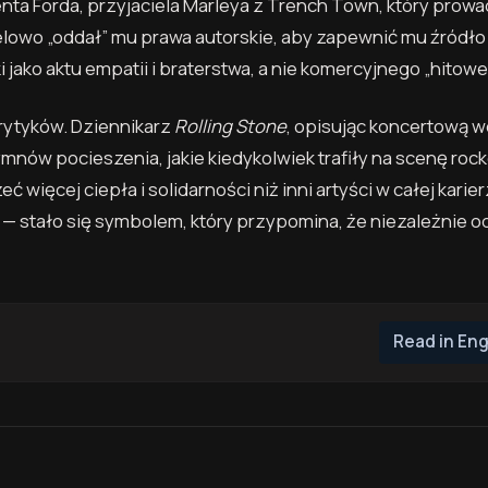
enta Forda, przyjaciela Marleya z Trench Town, który prowa
elowo „oddał” mu prawa autorskie, aby zapewnić mu źródło
jako aktu empatii i braterstwa, a nie komercyjnego „hitowe
krytyków. Dziennikarz
Rolling Stone
, opisując koncertową w
mnów pocieszenia, jakie kiedykolwiek trafiły na scenę roc
ć więcej ciepła i solidarności niż inni artyści w całej karier
 — stało się symbolem, który przypomina, że niezależnie o
Read in Eng