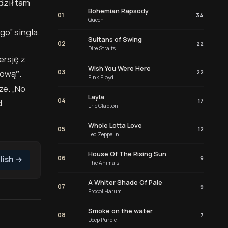
dził tam
Bohemian Rapsody
01
34
Queen
go” singla.
Sultans of Swing
02
22
Dire Straits
ersję z
Wish You Were Here
kową
”
.
03
22
Pink Floyd
ze. „No
Layla
04
17
d
Eric Clapton
Whole Lotta Love
05
12
Led Zeppelin
House Of The Rising Sun
06
9
lish
→
The Animals
A Whiter Shade Of Pale
07
9
Procol Harum
Smoke on the water
08
7
Deep Purple