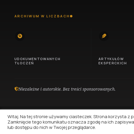
ARCHIWUM W LICZBACH
745
100
UDOKUMENTOWANYCH
ARTYKUŁÓW
TŁOCZEŃ
EKSPERCKICH
Niezależne i autorskie. Bez treści sponsorowanych.
Witaj. Na tej stronie używamy ciasteczek. Strona korzysta z pli
Zamknięcie tego komunikatu oznacza zgodę na ich zapisywa
lub dostępu do nich w Twojej przeglądarce.