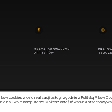
14
46
SKATALOGOWANYCH
KRAJÓ
ARTYSTÓW
TŁOCZ
ków cookies w celu realizacji usług i zgodnie z Polityką Plików Co
nie na Twoim komputerze. Możesz określić warunki przechowywa