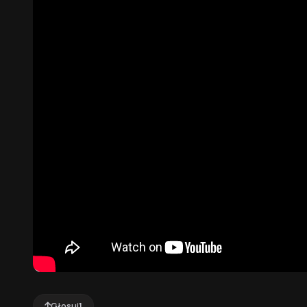
Głosuj
1