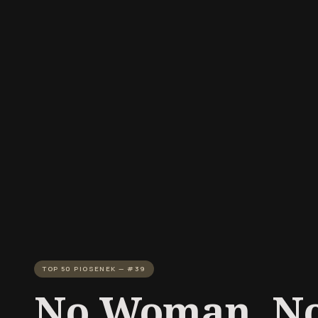
TOP 50 PIOSENEK — #39
No Woman, No