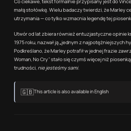
Co ciekawe, tekst formalnie przypisany jest do Vinc
małą stołówkę. Wielu badaczy twierdzi, że Marley c
utrzymania — co tylko wzmacnia legendę tej piosenki 
Utwór od lat zbiera również entuzjastyczne opinie 
1975 roku, nazwał ją
„
jednym z najpotężniejszych hy
Podkreślano, że Marley potrafił w jednej frazie zawrze
Woman, No Cry” stało się czymś więcej niż piosenką
trudności,
nie jesteśmy sami
.
🇬🇧
This article is also available in English