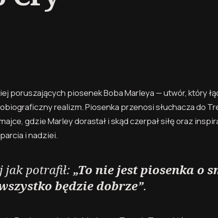
iej poruszających piosenek Boba Marleya — utwór, który ł
tobiograficzny realizm. Piosenka przenosi słuchacza do T
ajce, gdzie Marley dorastał i skąd czerpał siłę oraz inspi
parcia i nadziei.
 jak potrafił:
„To nie jest piosenka o 
 wszystko będzie dobrze”
.