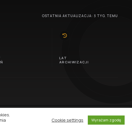
OSTATNIA AKTUALIZACJA: 3 TYG. TEMU
10
W
LAT
EŃ
ARCHIWIZACJI
okies.
nia
Cookie settings
Wyrażam zgodę