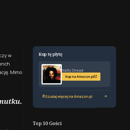
Kup tę płytę
ączy w
rench
Natty Dread
rację. Mimo
Kup na Amazon.pl
Szukaj więcej na Amazon.pl
smutku.
Top 10 Gości