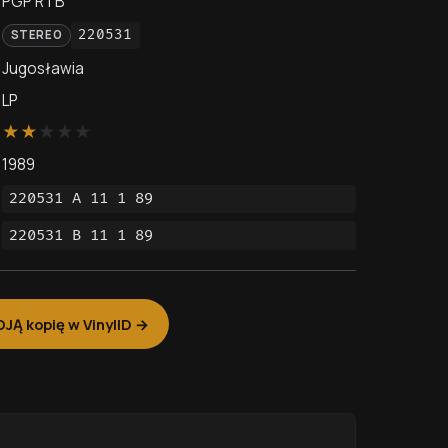
PGP RTB
220531
STEREO
Jugosławia
LP
★
★
★
★
★
1989
220531 A 11 1 89
220531 B 11 1 89
Ą kopię w VinylID →