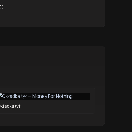
8)
kładka tył