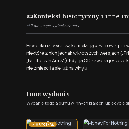
Kontekst historyczny i inne i
📜
↩
Z głównego wydania albumu
Piosenki na płycie są kompilacją utworów z pierw
niektóre z nich jednak w krótszych wersjach („Pri
„Brothers In Arms"). Edycja CD zawiera jeszcze 
nie zmieściła się już na winylu.
Inne wydania
Wydanie tego albumu w innych krajach lub edycje s
★ ORYGINAŁ