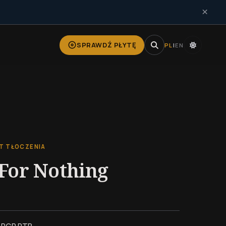
×
SPRAWDŹ PŁYTĘ
PL
|
EN
T TŁOCZENIA
For Nothing