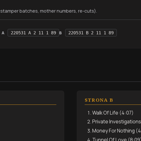
stamper batches, mother numbers, re-cuts).
A
220531 A 2 11 1 89
B
220531 B 2 11 1 89
STRONA B
Walk Of Life (4:07)
Private Investigation
Money For Nothing (4
Tunnel Of Love (8:09