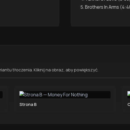
Brothers In Arms (4:4
antu tłoczenia. Kliknij na obraz, aby powiększyć.
Strona B
O