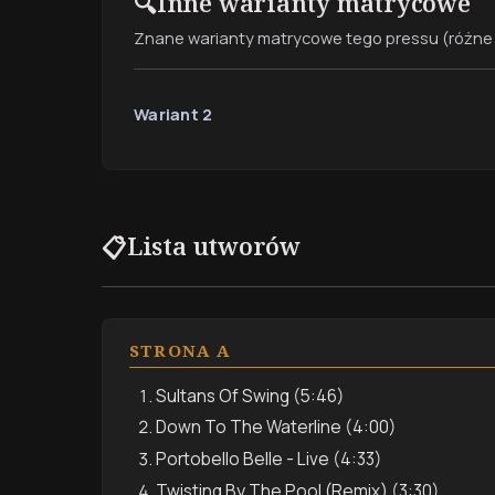
Inne warianty matrycowe
🔍
Znane warianty matrycowe tego pressu (różne 
Wariant 2
Lista utworów
📋
STRONA A
Sultans Of Swing (5:46)
Down To The Waterline (4:00)
Portobello Belle - Live (4:33)
Twisting By The Pool (Remix) (3:30)