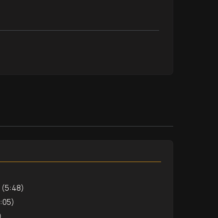
s (5:48)
:05)
)