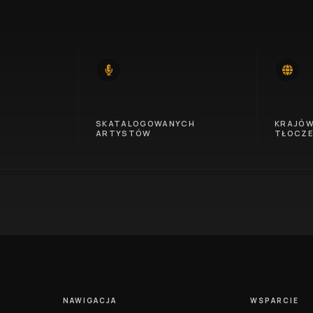
14
46
SKATALOGOWANYCH
KRAJÓ
ARTYSTÓW
TŁOCZ
NAWIGACJA
WSPARCIE