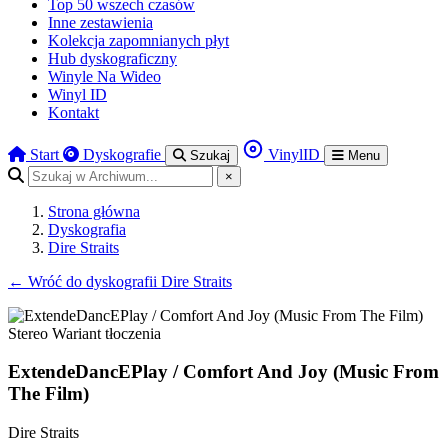
Top 50 wszech czasów
Inne zestawienia
Kolekcja zapomnianych płyt
Hub dyskograficzny
Winyle Na Wideo
Winyl ID
Kontakt
Start
Dyskografie
VinylID
Szukaj
Menu
×
Strona główna
Dyskografia
Dire Straits
←
Wróć do dyskografii Dire Straits
Stereo
Wariant tłoczenia
ExtendeDancEPlay / Comfort And Joy (Music From
The Film)
Dire Straits