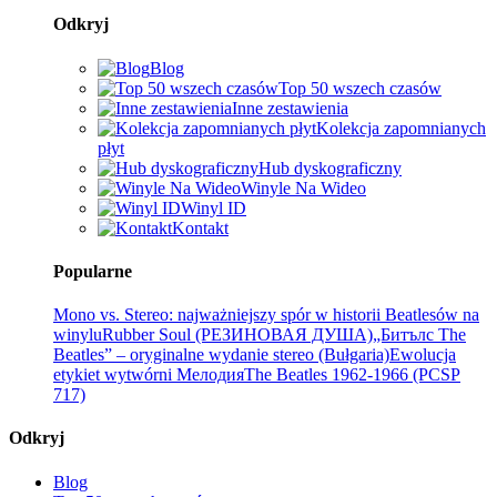
Odkryj
Blog
Top 50 wszech czasów
Inne zestawienia
Kolekcja zapomnianych
płyt
Hub dyskograficzny
Winyle Na Wideo
Winyl ID
Kontakt
Popularne
Mono vs. Stereo: najważniejszy spór w historii Beatlesów na
winylu
Rubber Soul (РЕЗИНОВАЯ ДУША)
„Битълс The
Beatles” – oryginalne wydanie stereo (Bułgaria)
Ewolucja
etykiet wytwórni Мелодия
The Beatles 1962-1966 (PCSP
717)
Odkryj
Blog