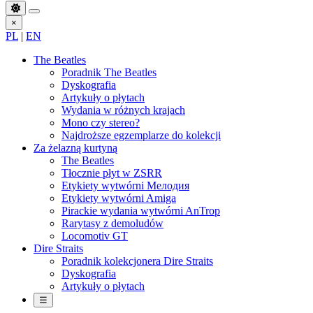
×
PL
|
EN
The Beatles
Poradnik The Beatles
Dyskografia
Artykuły o płytach
Wydania w różnych krajach
Mono czy stereo?
Najdroższe egzemplarze do kolekcji
Za żelazną kurtyną
The Beatles
Tłocznie płyt w ZSRR
Etykiety wytwórni Мелодия
Etykiety wytwórni Amiga
Pirackie wydania wytwórni AnTrop
Rarytasy z demoludów
Locomotiv GT
Dire Straits
Poradnik kolekcjonera Dire Straits
Dyskografia
Artykuły o płytach
☰