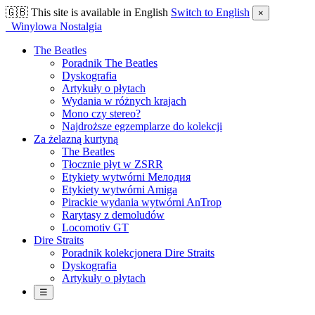
🇬🇧
This site is available in English
Switch to English
×
Winylowa Nostalgia
The Beatles
Poradnik The Beatles
Dyskografia
Artykuły o płytach
Wydania w różnych krajach
Mono czy stereo?
Najdroższe egzemplarze do kolekcji
Za żelazną kurtyną
The Beatles
Tłocznie płyt w ZSRR
Etykiety wytwórni Мелодия
Etykiety wytwórni Amiga
Pirackie wydania wytwórni AnTrop
Rarytasy z demoludów
Locomotiv GT
Dire Straits
Poradnik kolekcjonera Dire Straits
Dyskografia
Artykuły o płytach
☰