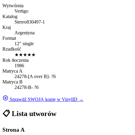
Wytwórnia
Vertigo
Katalog
Stereo
830497-1
Kraj
Argentyna
Format
12″ single
Rzadkość
★
★
★
★
★
Rok tłoczenia
1986
Matryca A
24278-[A over B]- ?6
Matryca B
24278-B- ?6
Sprawdź SWOJĄ kopię w VinylID →
📋
Lista utworów
Strona A