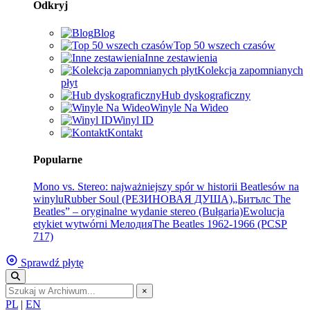
Odkryj
Blog
Top 50 wszech czasów
Inne zestawienia
Kolekcja zapomnianych
płyt
Hub dyskograficzny
Winyle Na Wideo
Winyl ID
Kontakt
Popularne
Mono vs. Stereo: najważniejszy spór w historii Beatlesów na
winylu
Rubber Soul (РЕЗИНОВАЯ ДУША)
„Битълс The
Beatles” – oryginalne wydanie stereo (Bułgaria)
Ewolucja
etykiet wytwórni Мелодия
The Beatles 1962-1966 (PCSP
717)
Sprawdź płytę
×
PL
|
EN